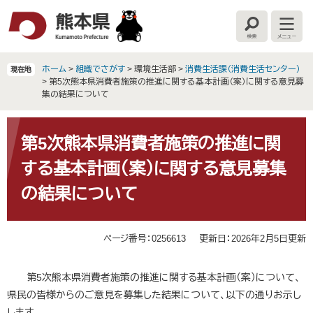
ペ
メ
ー
ニ
検
メ
ジ
ュ
索
ニ
の
ー
ュ
ー
先
を
ホーム
>
組織でさがす
>
環境生活部
>
消費生活課（消費生活センター）
現在地
頭
飛
>
第5次熊本県消費者施策の推進に関する基本計画（案）に関する意見募
で
ば
集の結果について
す
し
。
て
本
本
文
第5次熊本県消費者施策の推進に関
文
する基本計画（案）に関する意見募集
へ
の結果について
ページ番号：0256613
更新日：2026年2月5日更新
第5次熊本県消費者施策の推進に関する基本計画（案）について、
県民の皆様からのご意見を募集した結果について、以下の通りお示し
します。