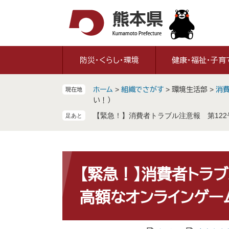
ペ
メ
ー
ニ
ジ
ュ
の
ー
先
を
防災・くらし・環境
健康・福祉・子育
頭
飛
で
ば
ホーム
>
組織でさがす
>
環境生活部
>
消費
現在地
す
し
い！）
。
て
【緊急！】消費者トラブル注意報 第12
本
文
へ
本
文
【緊急！】消費者トラブ
高額なオンラインゲー