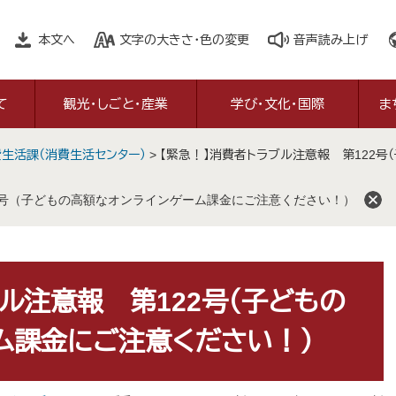
本文へ
文字の大きさ・色の変更
音声読み上げ
て
観光・しごと・産業
学び・文化・国際
ま
生活課（消費生活センター）
>
【緊急！】消費者トラブル注意報 第122
2号（子どもの高額なオンラインゲーム課金にご注意ください！）
ル注意報 第122号（子どもの
ム課金にご注意ください！）