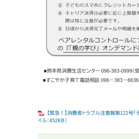
■熊本県消費生活センター 096-383-0999（
■すこやか子育て電話相談 096－383－6636（
【緊急！】消費者トラブル注意報第122号「
イル：452KB）