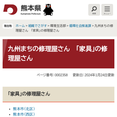
ペ
メ
ー
ニ
検
メ
ジ
ュ
索
ニ
の
ー
ュ
ー
先
を
ホーム
>
組織でさがす
>
環境生活部
>
循環社会推進課
>
九州まちの修
現在地
頭
飛
理屋さん 「家具」の修理屋さん
で
ば
す
し
本
。
て
文
九州まちの修理屋さん 「家具」の修
本
理屋さん
文
へ
ページ番号：0002358
更新日：2024年1月24日更新
「家具」の修理屋さん
熊本市（北区）
熊本市（西区）