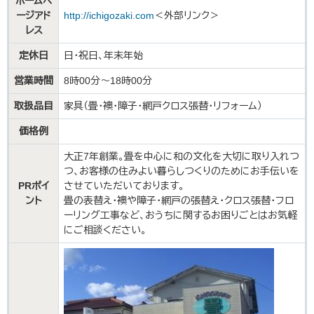
ホームペ
ージアド
http://ichigozaki.com​
＜外部リンク＞
レス
定休日
日・祝日、年末年始
営業時間
8時00分～18時00分
取扱品目
家具（畳・襖・障子・網戸クロス張替・リフォーム）
価格例
大正7年創業。畳を中心に和の文化を大切に取り入れつ
つ、お客様の住みよい暮らしつくりのためにお手伝いを
PRポイ
させていただいております。
ント
畳の表替え・襖や障子・網戸の張替え・クロス張替・フロ
ーリング工事など、おうちに関するお困りごとはお気軽
にご相談ください。