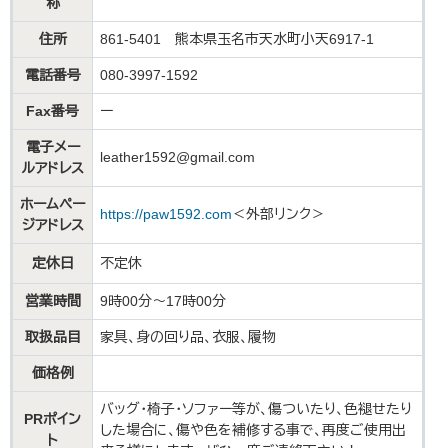
称
住所
861-5401 熊本県玉名市天水町小天6917‐1
電話番号
080-3997-1592
Fax番号
ー
電子メー
leather1592@gmail.com
ルアドレス
ホームペー
https://paw1592.com
＜外部リンク＞
ジアドレス
定休日
不定休
営業時間
9時00分～17時00分
取扱品目
家具、身の回り品、衣服、履物
価格例
バッグ・椅子・ソファー等が、傷ついたり、色褪せたり
PRポイン
した場合に、傷や色を補修する事で、再度ご使用出
ト