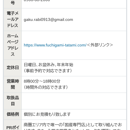
号
電子メ
ールア
gaku.rabi0913@gmail.com
ドレス
ホーム
ページ
https://www.fuchigami-tatami.com/
＜外部リンク＞
アドレ
ス
日曜日、お盆休み、年末年始
定休日
（事前予約で対応できます）
営業時
8時00分～18時00分
間
（時間外の対応できます）
取扱品
目
価格例
個別にお見積もり致します
商圏エリア内で唯一の「国産専門店」として取り組んでお
PRポイ