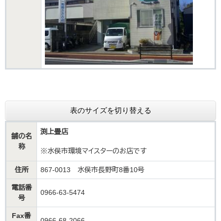
表のサイズを切り替える
渕上畳店​
舗の名
称
※水俣市環境マイスターのお店です
住所
867-0013 水俣市長野町8番10号
電話番
0966-63-5474
号
Fax番
0966-68-2066