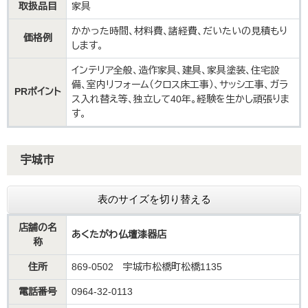
取扱品目
家具
かかった時間、材料費、諸経費、だいたいの見積もり
価格例
します。
インテリア全般、造作家具、建具、家具塗装、住宅設
備、室内リフォーム（クロス床工事）、サッシ工事、ガラ
PRポイント
ス入れ替え等、独立して40年。経験を生かし頑張りま
す。
宇城市
表のサイズを切り替える
店舗の名
あくたがわ仏壇漆器店
称
住所
869-0502 宇城市松橋町松橋1135
電話番号
0964-32-0113