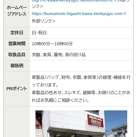
http://fc-kawa-kenkyujyo.net/kumamoto-h/
＜外部リ
ンク＞
ホームペー
https://kumamoto-higashi-kawa-kenkyujyo.com
＜
ジアドレス
外部リンク＞
定休日
日・祝日
営業時間
10時00分～18時00分
取扱品目
衣服、家具、履物、身の回り品
価格例
革製品（バッグ、財布、衣類、家具等）の修理・補修を行
っております。
PRポイント
革製品の色あせ、スレキズ、破損等、お困りのことがあ
ればお気軽にご相談ください。