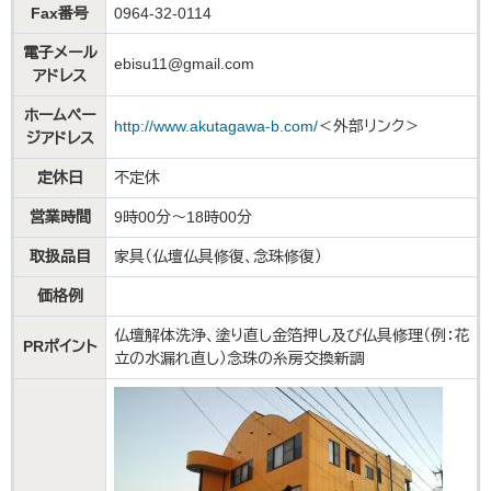
Fax番号
0964-32-0114
電子メール
ebisu11@gmail.com
アドレス
ホームペー
http://www.akutagawa-b.com/
＜外部リンク＞
ジアドレス
定休日
不定休
営業時間
9時00分～18時00分
取扱品目
家具（仏壇仏具修復、念珠修復）
価格例
仏壇解体洗浄、塗り直し金箔押し及び仏具修理（例：花
PRポイント
立の水漏れ直し）念珠の糸房交換新調