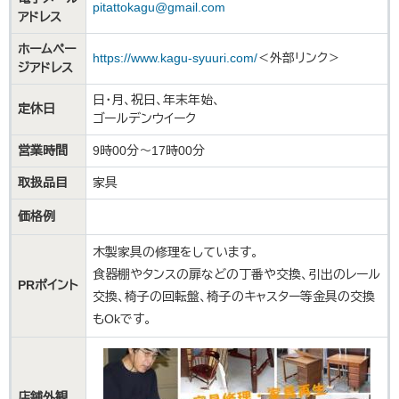
pitattokagu@gmail.com
アドレス
ホームペー
https://www.kagu-syuuri.com/
＜外部リンク＞
ジアドレス
日・月、祝日、年末年始、
定休日
ゴールデンウイーク
営業時間
9時00分～17時00分
取扱品目
家具
価格例
木製家具の修理をしています。
食器棚やタンスの扉などの丁番や交換、引出のレール
PRポイント
交換、椅子の回転盤、椅子のキャスター等金具の交換
もOkです。
店舗外観