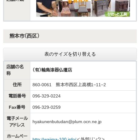
熊本市（西区）
表のサイズを切り替える
店舗の名
（有）輪島漆器仏壇店
称
住所
860-0061 熊本市西区上高橋1−11−2
電話番号
096-329-0224
Fax番号
096-329-0259
電子メール
hyakunenbutudan@plum.ocn.ne.jp
アドレス
ホームペー
http://wajima-100.info/​
＜外部リンク＞