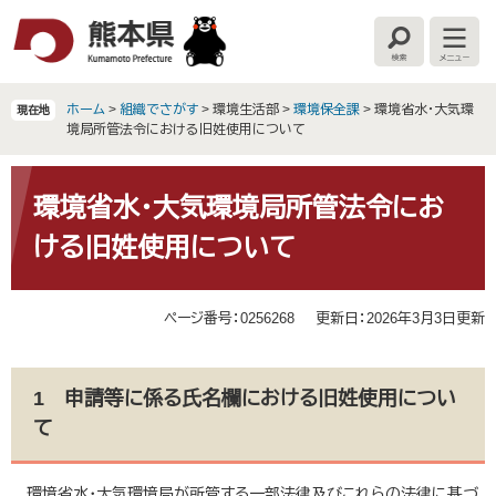
ペ
メ
ー
ニ
検
メ
ジ
ュ
索
ニ
の
ー
ュ
ー
先
を
ホーム
>
組織でさがす
>
環境生活部
>
環境保全課
>
環境省水・大気環
現在地
頭
飛
境局所管法令における旧姓使用について
で
ば
す
し
本
。
て
文
環境省水・大気環境局所管法令にお
本
ける旧姓使用について
文
へ
ページ番号：0256268
更新日：2026年3月3日更新
1 申請等に係る氏名欄における旧姓使用につい
て
環境省水・大気環境局が所管する一部法律及びこれらの法律に基づ