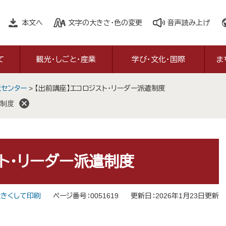
本文へ
文字の大きさ・色の変更
音声読み上げ
て
観光・しごと・産業
学び・文化・国際
ま
境センター
>
【出前講座】エコロジスト・リーダー派遣制度
制度
スト・リーダー派遣制度
きくして印刷
ページ番号：0051619
更新日：2026年1月23日更新