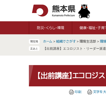
ペ
メ
ー
ニ
ジ
ュ
の
ー
先
を
防災・くらし・環境
健康・福祉・子育
頭
飛
で
ば
ホーム
>
組織でさがす
>
環境生活部
>
環
現在地
す
し
。
て
【出前講座】エコロジスト・リーダー派遣
本
文
へ
本
文
【出前講座】エコロジ
印刷
文字を大