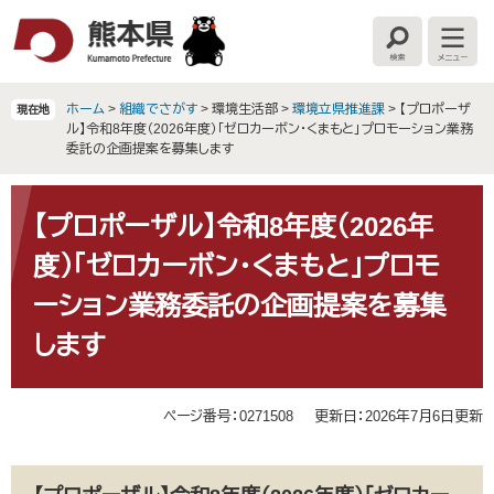
ペ
メ
ー
ニ
検
メ
ジ
ュ
索
ニ
の
ー
ュ
ー
先
を
ホーム
>
組織でさがす
>
環境生活部
>
環境立県推進課
>
【プロポーザ
現在地
頭
飛
ル】令和8年度（2026年度）「ゼロカーボン・くまもと」プロモーション業務
で
ば
委託の企画提案を募集します
す
し
。
て
本
本
文
【プロポーザル】令和8年度（2026年
文
度）「ゼロカーボン・くまもと」プロモ
へ
ーション業務委託の企画提案を募集
します
ページ番号：0271508
更新日：2026年7月6日更新