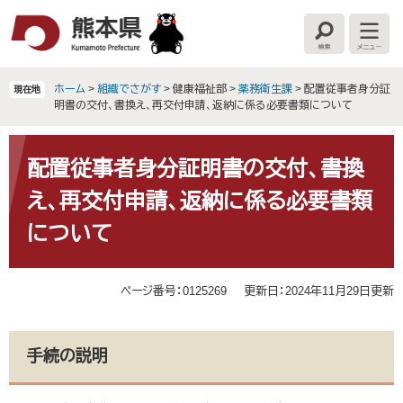
ペ
メ
ー
ニ
検
メ
ジ
ュ
索
ニ
の
ー
ュ
ー
先
を
ホーム
>
組織でさがす
>
健康福祉部
>
薬務衛生課
>
配置従事者身分証
現在地
頭
飛
明書の交付、書換え、再交付申請、返納に係る必要書類について
で
ば
す
し
本
。
て
文
配置従事者身分証明書の交付、書換
本
え、再交付申請、返納に係る必要書類
文
へ
について
ページ番号：0125269
更新日：2024年11月29日更新
手続の説明