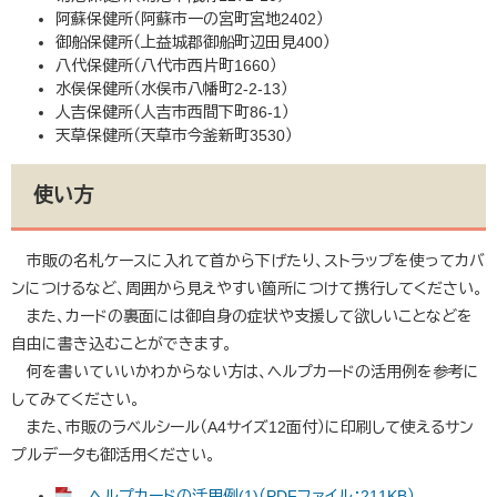
阿蘇保健所（阿蘇市一の宮町宮地2402）
御船保健所（上益城郡御船町辺田見400）
八代保健所（八代市西片町1660）
水俣保健所（水俣市八幡町2-2-13）
人吉保健所（人吉市西間下町86‐1）
天草保健所（天草市今釜新町3530）
使い方
市販の名札ケースに入れて首から下げたり、ストラップを使ってカバ
ンにつけるなど、周囲から見えやすい箇所につけて携行してください。
また、カードの裏面には御自身の症状や支援して欲しいことなどを
自由に書き込むことができます。
何を書いていいかわからない方は、ヘルプカードの活用例を参考に
してみてください。
また、市販のラベルシール（A4サイズ12面付）に印刷して使えるサン
プルデータも御活用ください。
ヘルプカードの活用例(1)（PDFファイル：211KB）