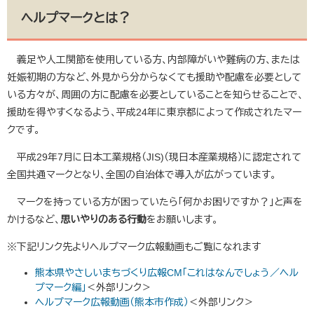
ヘルプマークとは？
義足や人工関節を使用している方、内部障がいや難病の方、または
妊娠初期の方など、外見から分からなくても援助や配慮を必要として
いる方々が、周囲の方に配慮を必要としていることを知らせることで、
援助を得やすくなるよう、平成24年に東京都によって作成されたマー
クです。
平成29年7月に日本工業規格（JIS)（現日本産業規格）に認定されて
全国共通マークとなり、全国の自治体で導入が広がっています。
マークを持っている方が困っていたら「何かお困りですか？」と声を
かけるなど、
思いやりのある行動
をお願いします。
※下記リンク先よりヘルプマーク広報動画もご覧になれます
熊本県やさしいまちづくり広報CM「これはなんでしょう／ヘル
プマーク編」
＜外部リンク＞
ヘルプマーク広報動画（熊本市作成）
＜外部リンク＞