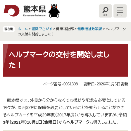
ペ
メ
ー
ニ
検
メ
ジ
ュ
索
ニ
の
ー
ュ
ー
先
を
ホーム
>
組織でさがす
>
健康福祉部
>
健康福祉政策課
>
ヘルプマーク
現在地
頭
飛
の交付を開始しました！
で
ば
す
し
本
。
て
文
ヘルプマークの交付を開始しまし
本
た！
文
へ
ページ番号：0051308
更新日：2026年1月5日更新
熊本県では、外見から分からなくても援助や配慮を必要としている
方々が、周囲の方に配慮を必要としていることを知らせることができ
るヘルプカードを平成29年度（2017年度）から導入していますが、
令和
3年（2021年）10月1日（金曜日）
から
ヘルプマーク
も導入しました。