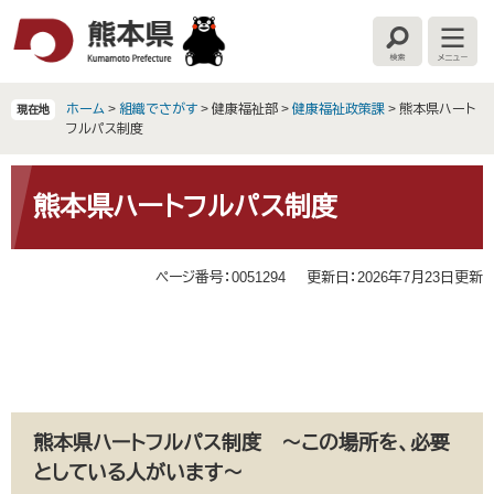
ペ
メ
ー
ニ
検
メ
ジ
ュ
索
ニ
の
ー
ュ
ー
先
を
ホーム
>
組織でさがす
>
健康福祉部
>
健康福祉政策課
>
熊本県ハート
現在地
頭
飛
フルパス制度
で
ば
す
し
本
。
て
文
熊本県ハートフルパス制度
本
文
へ
ページ番号：0051294
更新日：2026年7月23日更新
熊本県ハートフルパス制度 ～この場所を、必要
としている人がいます～