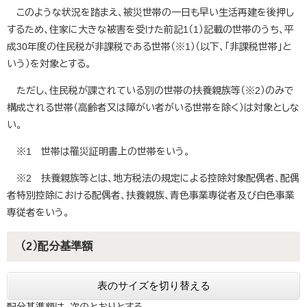
このような状況を踏まえ、被災世帯の一日も早い生活再建を後押し
するため、住家に大きな被害を受けた前記1（1）記載の世帯のうち、平
成30年度の住民税が非課税である世帯（※1）（以下、「非課税世帯」と
いう）を対象とする。
ただし、住民税が課されている別の世帯の扶養親族等（※2）のみで
構成される世帯（高齢者又は障がい者がいる世帯を除く）は対象としな
い。
※1 世帯は罹災証明書上の世帯をいう。
※2 扶養親族等とは、地方税法の規定による控除対象配偶者、配偶
者特別控除における配偶者、扶養親族、青色事業専従者及び白色事業
専従者をいう。
（2）配分基準額
表のサイズを切り替える