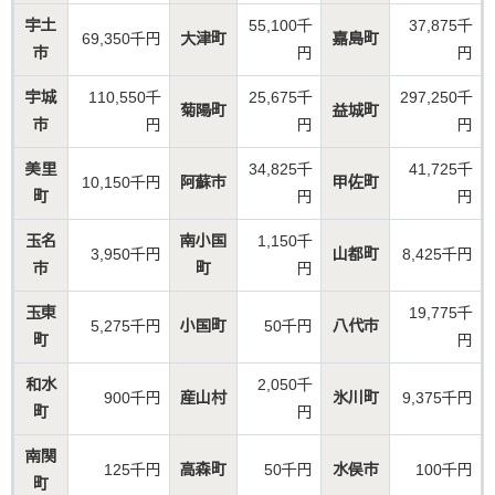
宇土
55,100千
37,875千
69,350千円
大津町
嘉島町
市
円
円
宇城
110,550千
25,675千
297,250千
菊陽町
益城町
市
円
円
円
美里
34,825千
41,725千
10,150千円
阿蘇市
甲佐町
町
円
円
玉名
南小国
1,150千
3,950千円
山都町
8,425千円
市
町
円
玉東
19,775千
5,275千円
小国町
50千円
八代市
町
円
和水
2,050千
900千円
産山村
氷川町
9,375千円
町
円
南関
125千円
高森町
50千円
水俣市
100千円
町