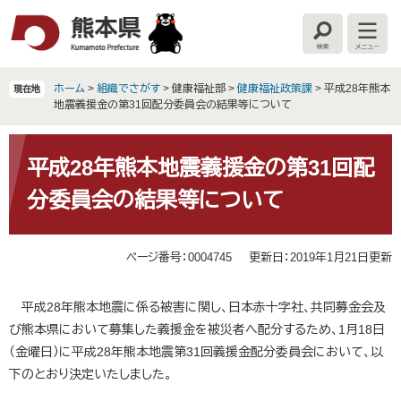
ペ
メ
ー
ニ
検
メ
ジ
ュ
索
ニ
の
ー
ュ
ー
先
を
ホーム
>
組織でさがす
>
健康福祉部
>
健康福祉政策課
>
平成28年熊本
現在地
頭
飛
地震義援金の第31回配分委員会の結果等について
で
ば
す
し
本
。
て
文
平成28年熊本地震義援金の第31回配
本
分委員会の結果等について
文
へ
ページ番号：0004745
更新日：2019年1月21日更新
平成28年熊本地震に係る被害に関し、日本赤十字社、共同募金会及
び熊本県において募集した義援金を被災者へ配分するため、1月18日
（金曜日）に平成28年熊本地震第31回義援金配分委員会において、以
下のとおり決定いたしました。