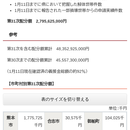
1月11日までに県において把握した解体世帯件数
1月11日までに報告された一部損壊世帯からの申請実績件数
第31次配分額 2,795,625,000円
参考
第31次を含む配分額累計 48,352,925,000円
第30次までの配分額累計 45,557,300,000円
（1月11日現在確認済の義援金総額の約92％）
【市町村別第31次配分額】
表のサイズを切り替える
単位：千円
熊本
1,775,725
30,575千
104,025千
合志市
御船町
市
千円
円
円