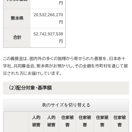
円
20,532,266,270
熊本県
円
52,742,927,538
合計
円
この義援金は、国内外の多くの皆様から寄せられた善意を、日本赤十
字社、共同募金会、熊本県がお預かりし、その全額を市町村を通じて被
災された方にお届けしています。
（2）配分対象・基準額
表のサイズを切り替える
人的
人的
住家被
住家被
住家被
住家被
被害
被害
害
害
害
害