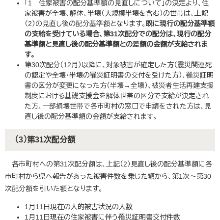
「1 住家被害の配分基準額の見直しについて」の決定より、住
家被害が全壊、解体、半壊（大規模半壊を含む）の世帯は、上記
（2）の見直し後の配分基準額となります。
既に現
行の配分基
準額
の支給を受けている場合、第31次配分での配
分
は、現行の配分
基準額と見直し後の配分基準額との差
額の金額が支給されま
す。
第30次配分（12月）以降に、対象被害が確定した方（震災関連死
の認定や全壊・半壊の罹災証明書の交付を受けた方）、罹災証明
書の区分が変更になった方（半壊→全壊）、被災者生活再建支援
制度における基礎支援金を解体世帯の区分で支給が決定され
た方、一部損壊世帯で各市町村の窓口で申請をされた方は、見
直し後の配分基準額の金額が支給されます。
（3）第31次配分額
各市町村への第31次配分額は、上記（2）見直し後の配分基準額に各
市町村から県へ報告があった被害件数を乗じた額から、第1次～第30
次配分額を引いた額となります。
1月11日現在の人的被害状況の人数
1月11日現在の住家被害に伴う罹災証明書交付件数