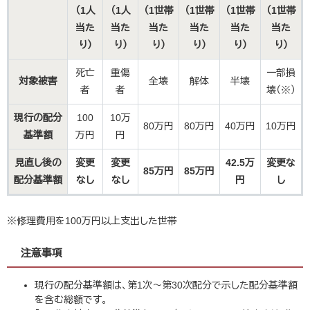
（1人
（1人
（1世帯
（1世帯
（1世帯
（1世帯
当た
当た
当た
当た
当た
当た
り）
り）
り）
り）
り）
り）
死亡
重傷
一部損
対象被害
全壊
解体
半壊
者
者
壊（※）
現行の配分
100
10万
80万円
80万円
40万円
10万円
基準額
万円
円
見直し後の
変更
変更
42.5万
変更な
85万円
85万円
配分基準額
なし
なし
円
し
※修理費用を100万円以上支出した世帯
注意事項
現行の配分基準額は、第1次～第30次配分で示した配分基準額
を含む総額です。