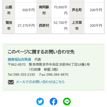
山鹿
南阿蘇
70,650千
550千円
芦北町
200千円
市
村
円
菊池
52,700千
上天草
27,275千円
西原村
200千円
市
円
市
このページに関するお問い合わせ先
健康福祉政策課
代表
〒862-8570
熊本県熊本市中央区水前寺6丁目18番1号
（行政棟 新館 3階）
Tel：096-333-2192
Fax：096-384-9870
メールでのお問い合わせはこちら