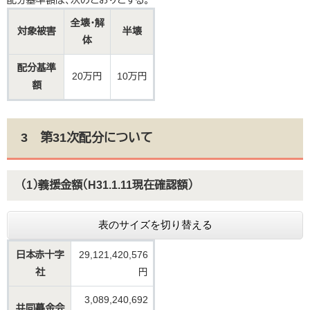
配分基準額は、次のとおりとする。
全壊・解
対象被害
半壊
体
配分基準
20万円
10万円
額
3 第31次配分について
（1）義援金額（H31.1.11現在確認額）
表のサイズを切り替える
日本赤十字
29,121,420,576
社
円
3,089,240,692
共同募金会