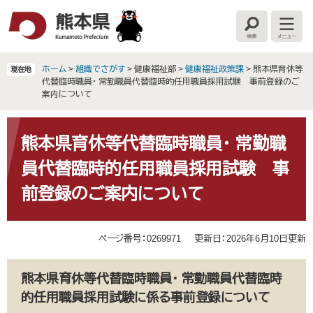
ペ
メ
ー
ニ
検
メ
ジ
ュ
索
ニ
の
ー
ュ
ー
先
を
ホーム
>
組織でさがす
>
健康福祉部
>
健康福祉政策課
>
熊本県育休等
現在地
頭
飛
代替臨時職員・ 常勤職員代替臨時的任用職員採用試験 事前登録のご
で
ば
案内について
す
し
。
て
本
本
文
熊本県育休等代替臨時職員・ 常勤職
文
員代替臨時的任用職員採用試験 事
へ
前登録のご案内について
ページ番号：0269971
更新日：2026年6月10日更新
熊本県育休等代替臨時職員・ 常勤職員代替臨時
的任用職員採用試験に係る事前登録について