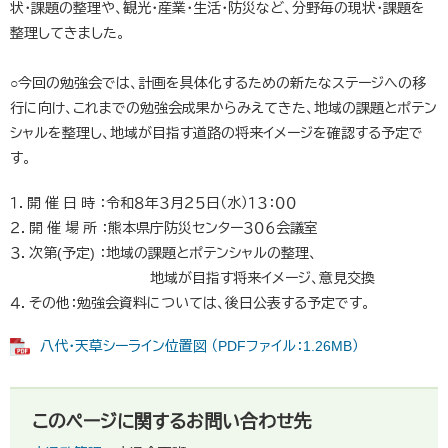
状・課題の整理や、観光・産業・生活・防災など、分野毎の現状・課題を
整理してきました。
○今回の勉強会では、計画を具体化するための新たなステージへの移
行に向け、これまでの勉強会成果からみえてきた、地域の課題とポテン
シャルを整理し、地域が目指す道路の将来イメージを確認する予定で
す。
１．開 催 日 時 ：令和８年３月２５日（水）１３：００
２．開 催 場 所 ：熊本県庁防災センター３０６会議室
３．次第(予定) ：地域の課題とポテンシャルの整理、
地域が目指す将来イメージ、意見交換
４．その他：勉強会資料については、後日公表する予定です。
八代・天草シーライン位置図 （PDFファイル：1.26MB）
このページに関するお問い合わせ先