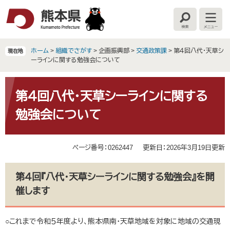
ペ
メ
ー
ニ
検
メ
ジ
ュ
索
ニ
の
ー
ュ
ー
先
を
ホーム
>
組織でさがす
>
企画振興部
>
交通政策課
>
第４回八代・天草シ
現在地
頭
飛
ーラインに関する勉強会について
で
ば
す
し
本
。
て
文
第４回八代・天草シーラインに関する
本
勉強会について
文
へ
ページ番号：0262447
更新日：2026年3月19日更新
第４回『八代・天草シーラインに関する勉強会』を開
催します
○これまで令和５年度より、熊本県南・天草地域を対象に地域の交通現