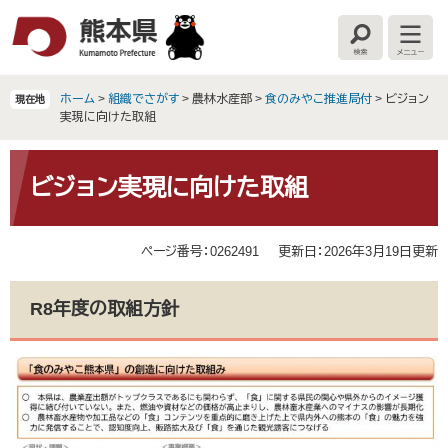
ペ
メ
ー
ニ
検
メ
ジ
ュ
索
ニ
の
ー
ュ
ー
先
を
ホーム
>
組織でさがす
>
農林水産部
>
食のみやこ推進局付
>
ビジョン
現在地
頭
飛
実現に向けた取組
で
ば
す
し
本
。
て
文
ビジョン実現に向けた取組
本
文
へ
ページ番号：0262491
更新日：2026年3月19日更新
R8年度の取組方針