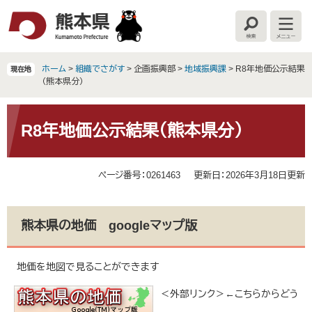
ペ
メ
ー
ニ
検
メ
ジ
ュ
索
ニ
の
ー
ュ
ー
先
を
ホーム
>
組織でさがす
>
企画振興部
>
地域振興課
>
R8年地価公示結果
現在地
頭
飛
（熊本県分）
で
ば
す
し
本
。
て
文
R8年地価公示結果（熊本県分）
本
文
へ
ページ番号：0261463
更新日：2026年3月18日更新
熊本県の地価 googleマップ版
地価を地図で見ることができます
＜外部リンク＞
←こちらからどう