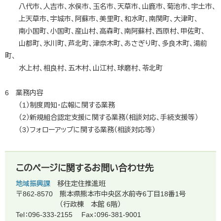
八代市、人吉市、水俣市、玉名市、天草市、山鹿市、菊池市、宇土市、
上天草市、宇城市、阿蘇市、美里町、和水町、南関町、大津町、
南小国町、小国町、産山村、高森町、南阿蘇村、西原村、甲佐町、
山都町、氷川町、芦北町、津奈木町、あさぎり町、多良木町、湯前
町、
水上村、相良村、五木村、山江村、球磨村、苓北町
6 業務内容
（1）制度周知・広報に関する業務
（2）新規組合認定支援に関する業務（相談対応、手続支援等）
（3）フォローアップに関する業務（相談対応等）
このページに関するお問い合わせ先
地域振興課
移住定住推進班
〒862-8570
熊本県熊本市中央区水前寺6丁目18番1号
（行政棟 本館 6階）
Tel：096-333-2155
Fax：096-381-9001