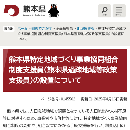
ペ
メ
ー
ニ
検
メ
ジ
ュ
索
ニ
の
ー
ュ
ー
先
を
ホーム
>
組織でさがす
>
企画振興部
>
地域振興課
>
熊本県特定地域づ
現在地
頭
飛
くり事業協同組合制度支援員（熊本県過疎地域等政策支援員）の設置に
で
ば
ついて
す
し
。
て
本
本
文
熊本県特定地域づくり事業協同組合
文
制度支援員（熊本県過疎地域等政策
へ
支援員）の設置について
ページ番号：0145502
更新日：2025年4月16日更新
熊本県では、人口急減地域で課題となっている人口流出や人材不足
等に対処するため、事業者や市町村等に対し、特定地域づくり事業協同
組合制度の周知や、組合設立にかかる手続支援等を行い、制度活用の