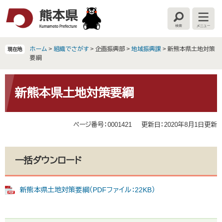
ペ
メ
ー
ニ
検
メ
ジ
ュ
索
ニ
の
ー
ュ
ー
先
を
ホーム
>
組織でさがす
>
企画振興部
>
地域振興課
>
新熊本県土地対策
現在地
頭
飛
要綱
で
ば
す
し
本
。
て
文
新熊本県土地対策要綱
本
文
へ
ページ番号：0001421
更新日：2020年8月1日更新
一括ダウンロード
新熊本県土地対策要綱（PDFファイル：22KB）