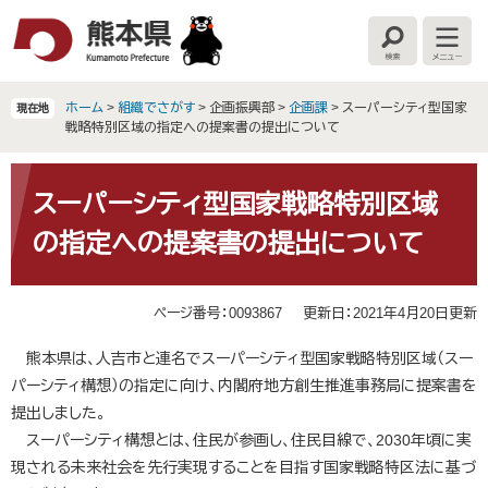
ペ
メ
ー
ニ
検
メ
ジ
ュ
索
ニ
の
ー
ュ
ー
先
を
ホーム
>
組織でさがす
>
企画振興部
>
企画課
>
スーパーシティ型国家
現在地
頭
飛
戦略特別区域の指定への提案書の提出について
で
ば
す
し
本
。
て
文
スーパーシティ型国家戦略特別区域
本
の指定への提案書の提出について
文
へ
ページ番号：0093867
更新日：2021年4月20日更新
熊本県は、人吉市と連名でスーパーシティ型国家戦略特別区域（スー
パーシティ構想）の指定に向け、内閣府地方創生推進事務局に提案書を
提出しました。
スーパーシティ構想とは、住民が参画し、住民目線で、2030年頃に実
現される未来社会を先行実現することを目指す国家戦略特区法に基づ