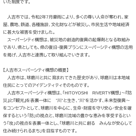
いた制度です。
人吉市では、令和2年7月豪雨により、多くの尊い人命が奪われ、家
屋、農地、鉄道、各種施設、文化財などが被災し、市民生活や地域経済
に甚大な被害を受けました。
スーパーシティ構想は、被災地の創造的復興の起爆剤となる取組み
であり、県としても、県の復旧・復興プランにスーパーシティ構想の活用
を掲げ、人吉市と連携して取り組んでいきます。
【人吉市スーパーシティ構想の概要】
人吉市は、球磨川と共に育まれてきた歴史があり、球磨川は本地域
住民にとってのアイデンティティそのものです。
人吉市スーパーシティ構想は、「HITOYOSHI RIVERTY構想」～『防
災』と『観光』を表裏一体に ”川”と生き、”川”を活かす、未来型復興～
をコンセプトとして、球磨川を中心に、生命・財産を守り安心・安全を確
保するという「防」の視点と、球磨川流域の豊かな恵みを享受するとい
う「攻」の視点を表裏一体とし、「球磨川と共に創る みんなが安心して
住み続けられるまち」を目指すものです。