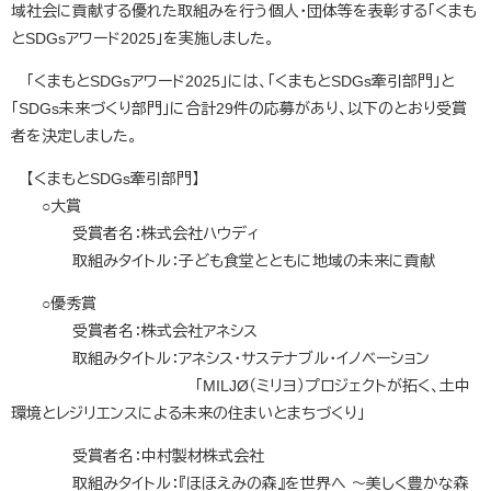
域社会に貢献する優れた取組みを行う個人・団体等を表彰する「くまも
とSDGsアワード2025」を実施しました。
「くまもとSDGsアワード2025」には、「くまもとSDGs牽引部門」と
「SDGs未来づくり部門」に合計29件の応募があり、以下のとおり受賞
者を決定しました。
【くまもとSDGs牽引部門】
○大賞
受賞者名：株式会社ハウディ
取組みタイトル：子ども食堂とともに地域の未来に貢献
○優秀賞
受賞者名：株式会社アネシス
取組みタイトル：アネシス・サステナブル・イノベーション
「MILJØ（ミリヨ）プロジェクトが拓く、土中
環境とレジリエンスによる未来の住まいとまちづくり」
受賞者名：中村製材株式会社
取組みタイトル：『ほほえみの森』を世界へ ～美しく豊かな森