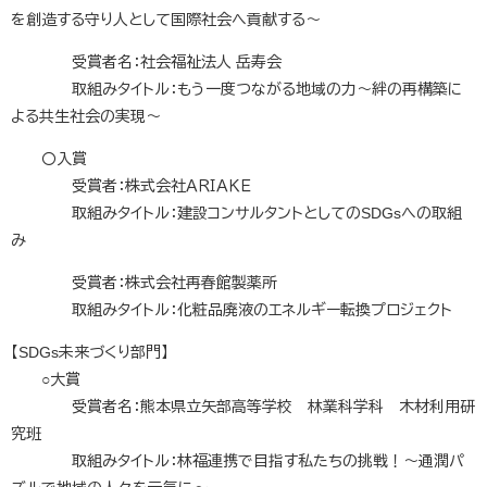
を創造する守り人として国際社会へ貢献する～
受賞者名：社会福祉法人 岳寿会
取組みタイトル：もう一度つながる地域の力〜絆の再構築に
よる共生社会の実現〜
〇入賞
受賞者：株式会社ＡＲＩＡＫＥ
取組みタイトル：建設コンサルタントとしてのSDGsへの取組
み
受賞者：株式会社再春館製薬所
​ 取組みタイトル：化粧品廃液のエネルギー転換プロジェクト​
【SDGs未来づくり部門】
○大賞
受賞者名：熊本県立矢部高等学校 林業科学科 木材利用研
究班
取組みタイトル：林福連携で目指す私たちの挑戦！～通潤パ