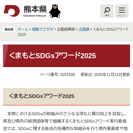
ペ
メ
ー
ニ
検
メ
ジ
ュ
索
ニ
の
ー
ュ
ー
先
を
ホーム
>
組織でさがす
>
企画振興部
>
企画課
>
くまもとSDGsアワード
現在地
頭
飛
2025
で
ば
す
し
本
。
て
文
くまもとSDGsアワード2025
本
文
へ
ページ番号：0251509
更新日：2025年11月21日更新
くまもとSDGsアワード2025
​ 本県におけるSDGsの取組みのさらなる深化と質の向上を目指し、
県及び県内の経済団体等で組織するくまもとSDGsアワード実行委員
会では、SDGsに関する独自の先導的な取組みを行う県内事業者や地