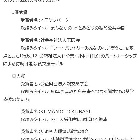
ズルで地域の人々を元気に～
○優秀賞
受賞者名：オモケンパーク
取組みタイトル：まちなかの”水とみどりの私設公共空間”
受賞者名：社会福祉法人玉医会
取組みタイトル：「フードパントリーみんなのれいぞうこ」を基
点とした「行政」「社会福祉法人」「企業・団体」「住民」のパートナーシップ
による持続可能な食支援モデル
〇入賞
受賞者名：公益財団法人鶴友奨学会
取組みタイトル：50年の歩みから未来へつなぐ熊本発の奨学
支援のかたち
受賞者名：ＫＵＭＡＭＯＴＯ ＫＵＲＡＳＵ
​ 取組みタイトル：外国人労働者に選ばれる熊本
受賞者名：菊池管内環境活動協議会
​ 取組みタイトル：体験型環境啓発活動を通じて子供たちにき