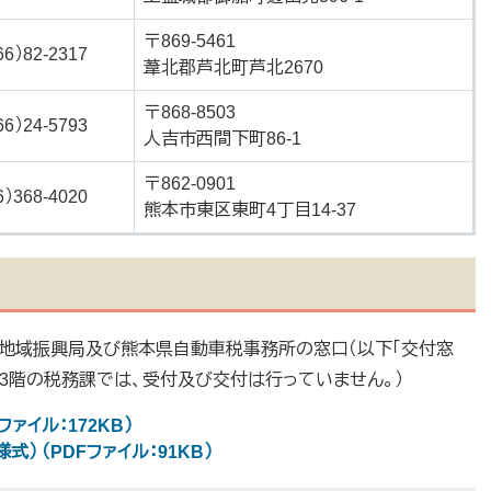
〒869-5461
66）82-2317
葦北郡芦北町芦北2670
〒868-8503
66）24-5793
人吉市西間下町86-1
〒862-0901
6）368-4020
熊本市東区東町4丁目14-37
地域振興局及び熊本県自動車税事務所の窓口（以下「交付窓
館3階の税務課では、受付及び交付は行っていません。）
ァイル：172KB）
） （PDFファイル：91KB）