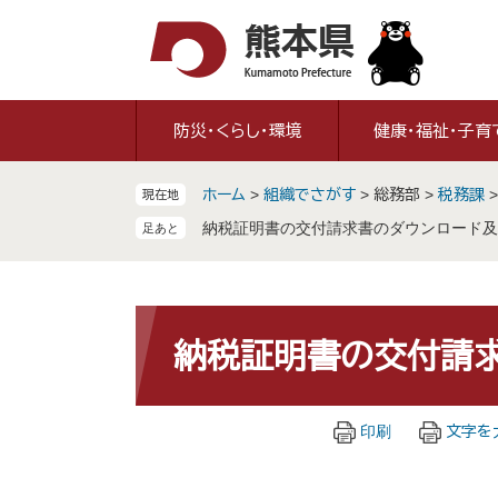
ペ
メ
ー
ニ
ジ
ュ
の
ー
先
を
防災・くらし・環境
健康・福祉・子育
頭
飛
で
ば
ホーム
>
組織でさがす
>
総務部
>
税務課
現在地
す
し
。
て
納税証明書の交付請求書のダウンロード及
本
文
へ
本
文
納税証明書の交付請
印刷
文字を