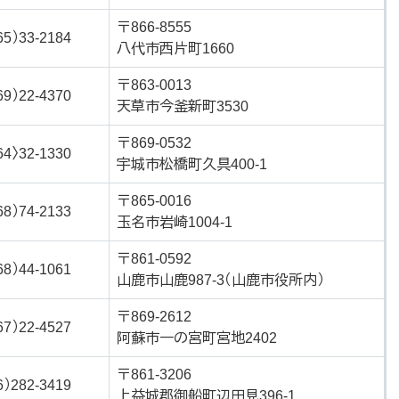
〒866-8555
65）33-2184
八代市西片町1660
〒863-0013
69）22-4370
天草市今釜新町3530
〒869-0532
64〉32-1330
宇城市松橋町久具400-1
〒865-0016
68）74-2133
玉名市岩崎1004-1
〒861-0592
68）44-1061
山鹿市山鹿987-3（山鹿市役所内）
〒869-2612
67）22-4527
阿蘇市一の宮町宮地2402
〒861-3206
6）282-3419
上益城郡御船町辺田見396-1