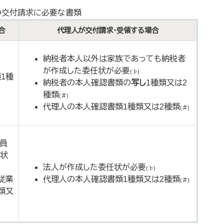
の交付請求に必要な書類
合
代理人が交付請求・受領する場合
納税者本人以外は家族であっても納税者
が作成した委任状が必要
(♭)
1種
納税者の本人確認書類の
写し
1種類又は2
種類​
(＃)
代理人の本人確認書類1種類又は2種類
(＃)
員
任状
法人が作成した委任状が必要
(♭)
従業
代理人の本人確認書類1種類又は2種類​
(＃)
類又