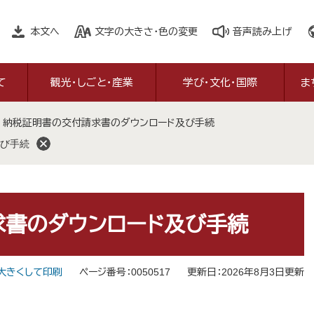
本文へ
文字の大きさ・色の変更
音声読み上げ
て
観光・しごと・産業
学び・文化・国際
ま
>
納税証明書の交付請求書のダウンロード及び手続
び手続
求書のダウンロード及び手続
大きくして印刷
ページ番号：0050517
更新日：2026年8月3日更新