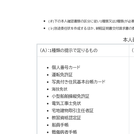
(＃)下の本人確認書類の区分に従い1種類又は2種類(が必
(♭)​別途委任状を作成するほか、納税証明書交付請求書の
本人
（Ａ）：1種類の提示で足りるもの
個人番号カード
運転免許証
写真付き住民基本台帳カード
海技免状
小型船舶操縦免許証
電気工事士免状
宅地建物取引主任者証
教習資格認定証
船員手帳
戦傷病者手帳