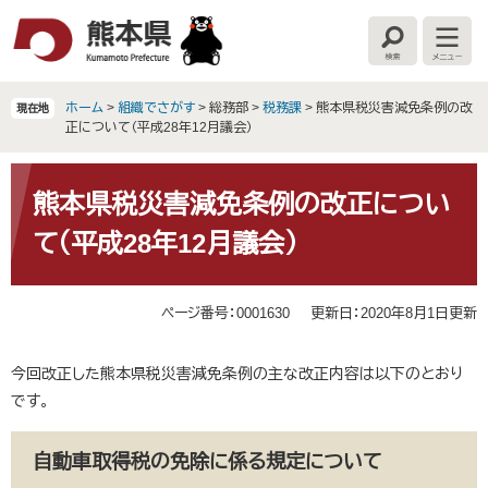
ペ
メ
ー
ニ
検
メ
ジ
ュ
索
ニ
の
ー
ュ
ー
先
を
ホーム
>
組織でさがす
>
総務部
>
税務課
>
熊本県税災害減免条例の改
現在地
頭
飛
正について（平成28年12月議会）
で
ば
す
し
本
。
て
文
熊本県税災害減免条例の改正につい
本
て（平成28年12月議会）
文
へ
ページ番号：0001630
更新日：2020年8月1日更新
今回改正した熊本県税災害減免条例の主な改正内容は以下のとおり
です。
自動車取得税の免除に係る規定について