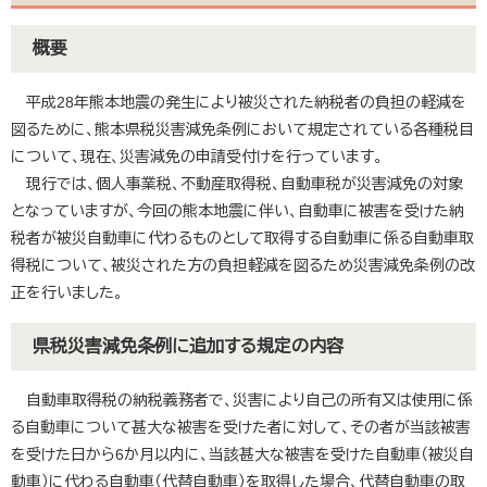
概要
平成28年熊本地震の発生により被災された納税者の負担の軽減を
図るために、熊本県税災害減免条例において規定されている各種税目
について、現在、災害減免の申請受付けを行っています。
現行では、個人事業税、不動産取得税、自動車税が災害減免の対象
となっていますが、今回の熊本地震に伴い、自動車に被害を受けた納
税者が被災自動車に代わるものとして取得する自動車に係る自動車取
得税について、被災された方の負担軽減を図るため災害減免条例の改
正を行いました。
県税災害減免条例に追加する規定の内容
自動車取得税の納税義務者で、災害により自己の所有又は使用に係
る自動車について甚大な被害を受けた者に対して、その者が当該被害
を受けた日から6か月以内に、当該甚大な被害を受けた自動車（被災自
動車）に代わる自動車（代替自動車）を取得した場合、代替自動車の取