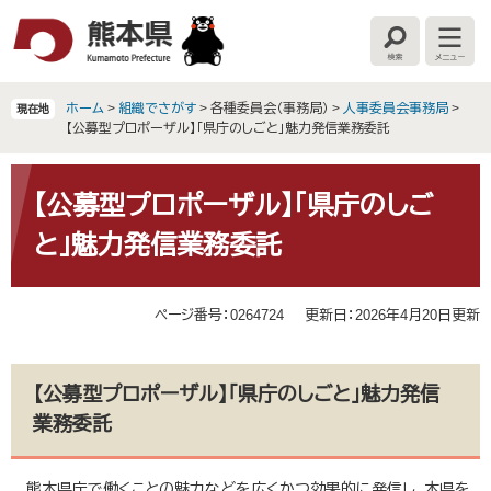
ペ
メ
ー
ニ
検
メ
ジ
ュ
索
ニ
の
ー
ュ
ー
先
を
ホーム
>
組織でさがす
>
各種委員会（事務局）
>
人事委員会事務局
>
現在地
頭
飛
【公募型プロポーザル】「県庁のしごと」魅力発信業務委託
で
ば
す
し
本
。
て
文
【公募型プロポーザル】「県庁のしご
本
と」魅力発信業務委託
文
へ
ページ番号：0264724
更新日：2026年4月20日更新
【公募型プロポーザル】「県庁のしごと」魅力発信
業務委託
熊本県庁で働くことの魅力などを広くかつ効果的に発信し、本県を