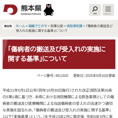
ペ
メ
ー
ニ
検
メ
ジ
ュ
索
ニ
の
ー
ュ
ー
先
を
ホーム
>
組織でさがす
>
知事公室
>
消防保安課
>
「傷病者の搬送及び
現在地
頭
飛
受入れの実施に関する基準」について
で
ば
す
し
本
。
て
文
「傷病者の搬送及び受入れの実施に
本
関する基準」について
文
へ
ページ番号：4811920
更新日：2025年9月16日更新
平成21年5月1日公布（同年10月30日施行）された改正消防法第35条
の5第1項に基づき、本県における消防機関による救急業務としての傷
病者の搬送及び医療機関による当該傷病者の受入れの迅速かつ適切
な実施を図るため、「傷病者の搬送及び受入れの実施に関する基準」
（以下「実施基準」という。）を平成23年2月に策定後、令和3年3月に実