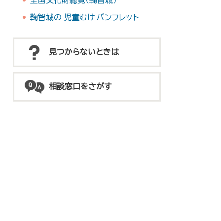
全国文化財総覧（鞠智城）
鞠智城の 児童むけ パンフレット
見つからないときは
相談窓口をさがす