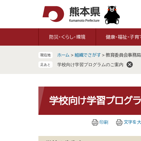
ペ
メ
ー
ニ
ジ
ュ
の
ー
先
を
防災・くらし・環境
健康・福祉・子育
頭
飛
で
ば
ホーム
>
組織でさがす
>
教育委員会事務局
現在地
す
し
。
て
学校向け学習プログラムのご案内
本
文
へ
本
文
学校向け学習プログ
印刷
文字を大