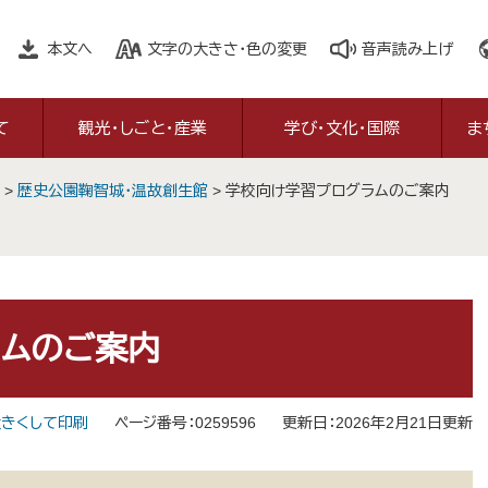
本文へ
文字の大きさ・色の変更
音声読み上げ
て
観光・しごと・産業
学び・文化・国際
ま
>
歴史公園鞠智城・温故創生館
>
学校向け学習プログラムのご案内
ラムのご案内
きくして印刷
ページ番号：0259596
更新日：2026年2月21日更新