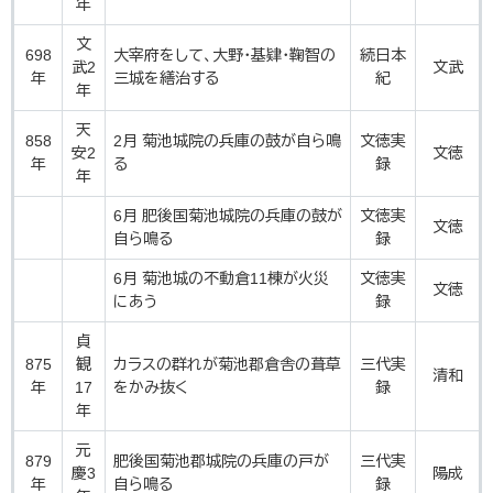
年
文
698
大宰府をして、大野・基肄・鞠智の
続日本
武2
文武
年
三城を繕治する
紀
年
天
858
2月 菊池城院の兵庫の鼓が自ら鳴
文徳実
安2
文徳
年
る
録
年
6月 肥後国菊池城院の兵庫の鼓が
文徳実
文徳
自ら鳴る
録
6月 菊池城の不動倉11棟が火災
文徳実
文徳
にあう
録
貞
875
観
カラスの群れが菊池郡倉舎の葺草
三代実
清和
年
17
をかみ抜く
録
年
元
879
肥後国菊池郡城院の兵庫の戸が
三代実
慶3
陽成
年
自ら鳴る
録