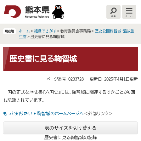
ペ
メ
ー
ニ
検
メ
ジ
ュ
索
ニ
の
ー
ュ
ー
先
を
ホーム
>
組織でさがす
>
教育委員会事務局
>
歴史公園鞠智城・温故創
現在地
頭
飛
生館
>
歴史書に見る鞠智城
で
ば
す
し
本
。
て
文
歴史書に見る鞠智城
本
文
へ
ページ番号：0233728
更新日：2025年4月1日更新
国の正式な歴史書『六国史』には、鞠智城に関連するできごとが6回
も記録されています。
もっと知りたい ▶ 鞠智城のホームページへ
＜外部リンク＞
表のサイズを切り替える
歴史書に見る鞠智城の記録