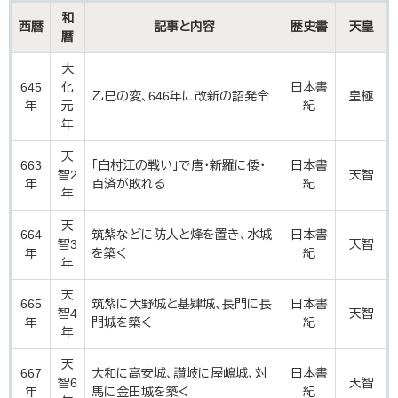
和
西暦
記事と内容
歴史書
天皇
暦
大
645
化
日本書
乙巳の変、646年に改新の詔発令
皇極
年
元
紀
年
天
663
「白村江の戦い」で唐・新羅に倭・
日本書
智2
天智
年
百済が敗れる
紀
年
天
664
筑紫などに防人と烽を置き、水城
日本書
智3
天智
年
を築く
紀
年
天
665
筑紫に大野城と基肄城、長門に長
日本書
智4
天智
年
門城を築く
紀
年
天
667
大和に高安城、讃岐に屋嶋城、対
日本書
智6
天智
年
馬に金田城を築く
紀