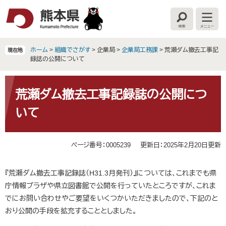
ペ
メ
ー
ニ
検
メ
ジ
ュ
索
ニ
の
ー
ュ
ー
先
を
ホーム
>
組織でさがす
>
企業局
>
企業局工務課
>
荒瀬ダム撤去工事記
現在地
頭
飛
録誌の公開について
で
ば
す
し
本
。
て
文
荒瀬ダム撤去工事記録誌の公開につ
本
いて
文
へ
ページ番号：0005239
更新日：2025年2月20日更新
『荒瀬ダム撤去工事記録誌（H31.3月発刊）』については、これまでも県
庁情報プラザや県立図書館で公開を行っていたところですが、これま
でにお問い合わせやご要望をいくつかいただきましたので、下記のと
おり公開の手段を拡充することとしました。