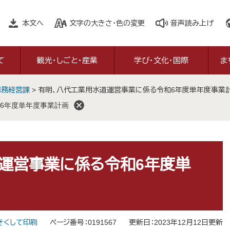
本文へ
文字の大きさ・色の変更
音声読み上げ
て
観光・しごと・産業
学び・文化・国際
ま
総務経営課
>
有明、八代工業用水道運営事業に係る令和6年度単年度事業
6年度単年度事業計画
運営事業に係る令和6年度単
きくして印刷
ページ番号：0191567
更新日：2023年12月12日更新