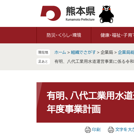
ペ
メ
ー
ニ
ジ
ュ
の
ー
先
を
防災・くらし・環境
健康・福祉・子育
頭
飛
で
ば
ホーム
>
組織でさがす
>
企業局
>
企業局
現在地
す
し
。
て
有明、八代工業用水道運営事業に係る令和
本
文
へ
本
文
有明、八代工業用水道
年度事業計画
印刷
文字を大