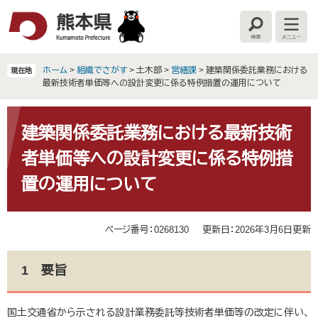
ペ
メ
ー
ニ
検
メ
ジ
ュ
索
ニ
の
ー
ュ
ー
先
を
ホーム
>
組織でさがす
>
土木部
>
営繕課
>
建築関係委託業務における
現在地
頭
飛
最新技術者単価等への設計変更に係る特例措置の運用について
で
ば
す
し
本
。
て
文
建築関係委託業務における最新技術
本
者単価等への設計変更に係る特例措
文
へ
置の運用について
ページ番号：0268130
更新日：2026年3月6日更新
1 要旨
国土交通省から示される設計業務委託等技術者単価等の改定に伴い、