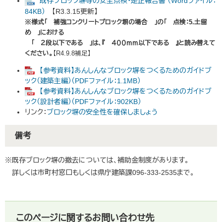
既存ブロック塀等の安全点検・是正報告書 （Wordファイル：
84KB）
【R3.3.15更新】
※様式「 補強コンクリートブロック塀の場合 」の「 点検：5.土留
め 」における
「 ２段以下である 」は、『 ４００ｍｍ以下である 』と読み替えて
ください。
【R4.9.8補足】
【参考資料】あんしんなブロック塀をつくるためのガイドブ
ック（建築主編）（PDFファイル：1.1MB）
【参考資料】あんしんなブロック塀をつくるためのガイドブ
ック（設計者編）（PDFファイル：902KB）
リンク：
ブロック塀の安全性を確保しましょう
備考
※既存ブロック塀の撤去については、補助金制度があります。
詳しくは市町村窓口もしくは県庁建築課096-333-2535まで。
このページに関するお問い合わせ先