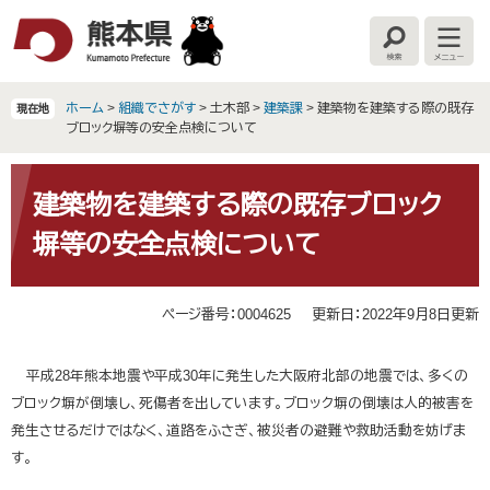
ペ
メ
ー
ニ
検
メ
ジ
ュ
索
ニ
の
ー
ュ
ー
先
を
ホーム
>
組織でさがす
>
土木部
>
建築課
>
建築物を建築する際の既存
現在地
頭
飛
ブロック塀等の安全点検について
で
ば
す
し
本
。
て
文
建築物を建築する際の既存ブロック
本
塀等の安全点検について
文
へ
ページ番号：0004625
更新日：2022年9月8日更新
平成28年熊本地震や平成30年に発生した大阪府北部の地震では、多くの
ブロック塀が倒壊し、死傷者を出しています。ブロック塀の倒壊は人的被害を
発生させるだけではなく、道路をふさぎ、被災者の避難や救助活動を妨げま
す。