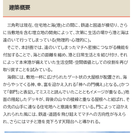
建築概要
三角町は現在、住宅地と海(港)との間に、鉄道と国道が横切り、さら
に当敷地を含む埋立地の開発によって、次第に生活の場から港と海は
遠のいて行ってしまっている(物理的・心理的に)。
そこで、本計画では、遠のいてしまったマチヘ密接につながる機能を
付加することで、海との距離を縮め、港と日常生活とを結び付け、それ
によって本来港が備えていた生活空間・空間価値としての役割を再び
取り戻すことを試みている。
海側には、敷地一杯に広げられたゲート状の大屋根が配置され、海
からやってくる神、幸、富を迎かえ入れる「神への門構え」となる。(かつ
て「御門」と表記してミスミと読んでいたことともイメージが重なる。)地
面の隆起したデッキが、背後の山々の稜線と重なる屋根へと結ばれ、そ
の先の山手に連なる住宅地へと意識を繋げている。門によって迎かえ
入れられた風には、鉄道・道路を飛び超えてマチヘの方向性が与えら
れ、さらにはマチと港を見下ろす天翔台へと導かれる。