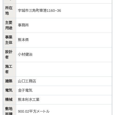
所在
宇城市三角町東港1160−36
地
主要
事務所
用途
事業
熊本県
主体
設計
小材健治
者
施工
者
建築
山口工務店
電気
金子電気
機械
熊本利水工業
敷地
900.02平方メートル
面積