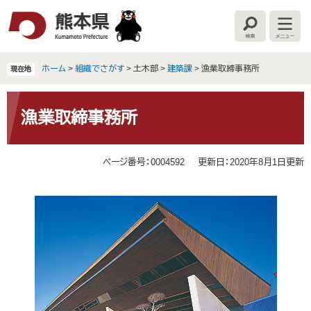
ペ
メ
ー
ニ
検
メ
ジ
ュ
索
ニ
の
ー
ュ
ー
先
を
ホーム
>
組織でさがす
>
土木部
>
建築課
>
漁業取締事務所
現在地
頭
飛
で
ば
本
す
し
文
漁業取締事務所
。
て
本
文
ページ番号：0004592
更新日：2020年8月1日更新
へ