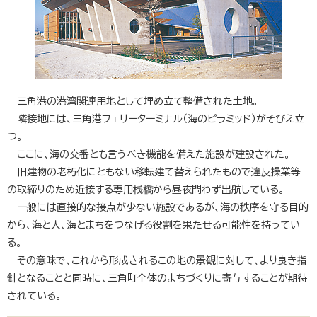
三角港の港湾関連用地として埋め立て整備された土地。
隣接地には、三角港フェリーターミナル（海のピラミッド）がそびえ立
つ。
ここに、海の交番とも言うべき機能を備えた施設が建設された。
旧建物の老朽化にともない移転建て替えられたもので違反操業等
の取締りのため近接する専用桟橋から昼夜問わず出航している。
一般には直接的な接点が少ない施設であるが、海の秩序を守る目的
から、海と人、海とまちをつなげる役割を果たせる可能性を持ってい
る。
その意味で、これから形成されるこの地の景観に対して、より良き指
針となることと同時に、三角町全体のまちづくりに寄与することが期待
されている。