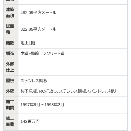
建築
482.09平方メートル
面積
延面
322.85平方メートル
積
階数
地上1階
構造
木造+鉄筋コンクリート造
外部
仕上
屋根
ステンレス鋼板
外壁
杉下見板、RC打放し、ステンレス鋼板スパンドレル張り
施工
1997年9月～1998年2月
期間
総工
142百万円
事費