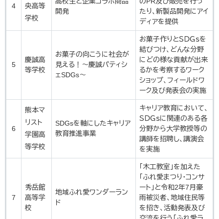
​高校生と企業コラボ商品
のPR及び販売を行っ
4
央高等
開発
たり、新製品開発にアイ
学校
ディアを提供
お菓子作りとＳＤＧｓを
結びつけ、どんな分野
お菓子の向こうに社会が
慶誠高
にどの様な貢献が出来
5
見える！～慶誠パティシ
等学校
るかを考察するワーク
ェSDGs～
ショップ、フィールドワ
ーク及び発表会の実施
キャリア教育において、
熊本マ
ＳＤＧｓに関連のある各
リスト
SDGsを軸にしたキャリア
6
分野から大学教授等の
教育推進事業
学園高
講師を招聘し、講演会
等学校
を実施
​「木工教室」を加えた
「ふれ愛まつり・コンサ
秀岳館
ート」と令和2年7月豪
​地域ふれ愛ワンダーラン
7
高等学
雨被災者、地域住民等
ド
校
を招き、活動発表及び
交流を行う「ふれ愛ラ