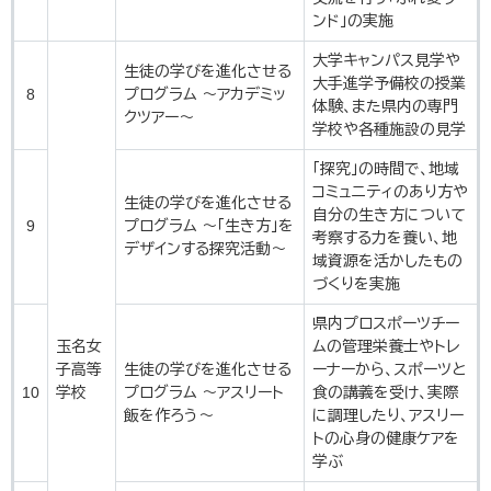
ンド」の実施
​大学キャンパス見学や
生徒の学びを進化させる
大手進学予備校の授業
8
プログラム ～アカデミッ
体験、また県内の専門
クツアー～
学校や各種施設の見学
​「探究」の時間で、地域
コミュニティのあり方や
生徒の学びを進化させる
自分の生き方について
9
プログラム ～「生き方」を
考察する力を養い、地
デザインする探究活動～
域資源を活かしたもの
づくりを実施
県内プロスポーツチー
玉名女
ムの管理栄養士やトレ
子高等
生徒の学びを進化させる
ーナーから、スポーツと
10
学校
プログラム ～アスリート
食の講義を受け、実際
飯を作ろう～
に調理したり、アスリー
トの心身の健康ケアを
学ぶ