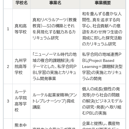
学校名
事業名
事業概要
​和を重んずる豊かな人
​真和リベラルアーツ（教養
間性、真を追求する向
真和高
教育）―ＳＩの構築とそれ
学心、社会貢献への意
1
等学校
を具現化する魅力あるカ
欲をあわせ持つ生徒の
リキュラム研究
育成に即した探究活動
のカリキュラム研究
「ニューノーマル時代の地
私学合同の地域連携Ｐ
九州学
域の複合的課題解決」を
ＢＬ(Project Based
2
院高等
テーマとした、私学合同Ｐ
Learning＝課題解決型
学校
ＢＬ学習の実施とカリキュ
学習)の実施とカリキュ
ラム開発事業
ラムの開発
個人の成長(個性の発
ルーテ
ルーテル起業家精神(アン
見等)から社会の問題
ル学院
3
トレプレナーシップ)育成
の解決(ビジネスモデル
高等学
講座
の研究・発表)へ取り組
校
むＰＢＬの実施
企業と提携し、農産物
熊本中