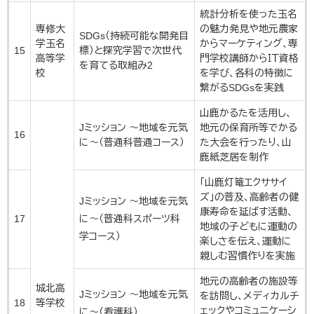
統計分析を使った玉名
専修大
の魅力発見や地元農家
SDGs（持続可能な開発目
学玉名
からマーケティング、専
15
標）と探究学習で次世代
高等学
門学校講師からＩＴ資格
を育てる取組み2
校
を学び、各科の特徴に
繋がるSDGsを実践
山鹿かるたを活用し、
Jミッション ～地域を元気
地元の保育所等でかる
16
に～（普通科普通コース）
た大会を行ったり、山
鹿紙芝居を制作
「山鹿灯篭エクササイ
ズ」の普及、高齢者の健
Jミッション ～地域を元気
康寿命を延ばす活動、
17
に～（普通科スポーツ科
地域の子どもに運動の
学コース）
楽しさを伝え、運動に
親しむ習慣作りを実施
地元の高齢者の施設等
城北高
Jミッション ～地域を元気
を訪問し、メディカルチ
18
等学校
ェックやコミュニケーシ
に～（看護科）