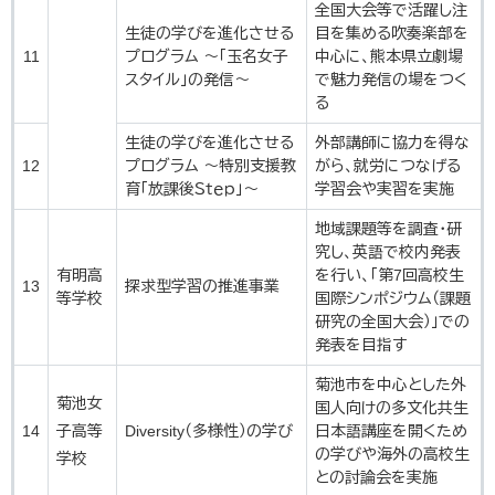
全国大会等で活躍し注
生徒の学びを進化させる
目を集める吹奏楽部を
11
プログラム ～「玉名女子
中心に、熊本県立劇場
スタイル」の発信～
で魅力発信の場をつく
る
生徒の学びを進化させる
外部講師に協力を得な
12
プログラム ～特別支援教
がら、就労につなげる
育「放課後Ｓｔｅｐ」～
学習会や実習を実施
地域課題等を調査・研
究し、英語で校内発表
有明高
を行い、「第7回高校生
13
探求型学習の推進事業
等学校
国際シンポジウム（課題
研究の全国大会）」での
発表を目指す
菊池市を中心とした外
菊池女
国人向けの多文化共生
14
子高等
Diversity（多様性）の学び
日本語講座を開くため
の学びや海外の高校生
学校
との討論会を実施