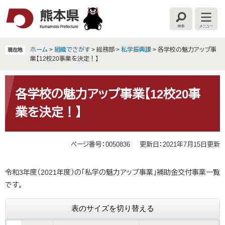
ペ
メ
ー
ニ
検
メ
ジ
ュ
索
ニ
の
ー
ュ
ー
先
を
ホーム
>
組織でさがす
>
総務部
>
私学振興課
>
各学校の魅力アップ事
現在地
頭
飛
業【12校20事業を決定！】
で
ば
す
し
本
。
て
文
各学校の魅力アップ事業【12校20事
本
業を決定！】
文
へ
ページ番号：0050836
更新日：2021年7月15日更新
令和3年度（2021年度）の「私学の魅力アップ事業」補助金交付事業一覧
です。
表のサイズを切り替える