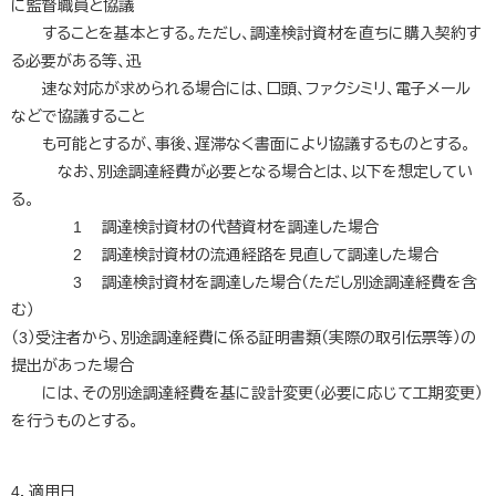
に監督職員と協議
することを基本とする。ただし、調達検討資材を直ちに購入契約す
る必要がある等、迅
速な対応が求められる場合には、口頭、ファクシミリ、電子メール
などで協議すること
も可能とするが、事後、遅滞なく書面により協議するものとする。
なお、別途調達経費が必要となる場合とは、以下を想定してい
る。
1 調達検討資材の代替資材を調達した場合
2 調達検討資材の流通経路を見直して調達した場合
3 調達検討資材を調達した場合（ただし別途調達経費を含
む）
（3）受注者から、別途調達経費に係る証明書類（実際の取引伝票等）の
提出があった場合
には、その別途調達経費を基に設計変更（必要に応じて工期変更）
を行うものとする。
4．適用日