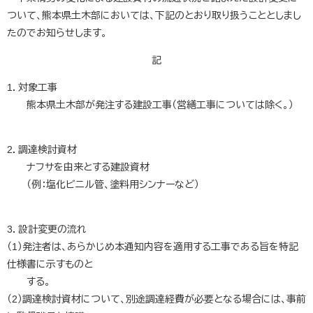
ついて、熊本県土木部においては、下記のとおり取り扱うこととしまし
たのでお知らせします。
記
1．対象工事
熊本県土木部が発注する建設工事（営繕工事については除く。）
2．調達検討資材
ナフサを由来とする建設資材
（例：塩化ビニル管、塗料用シンナーなど）
3．設計変更の流れ
（1）発注者は、あらかじめ本通知内容を適用する工事である旨を特記
仕様書に示すものと
する。
（2）調達検討資材について、別途調達経費が必要となる場合には、事前