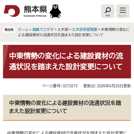
ペ
メ
ー
ニ
検
メ
ジ
ュ
索
ニ
の
ー
ュ
ー
先
を
ホーム
>
組織でさがす
>
土木部
>
土木技術管理課
>
中東情勢の変化に
現在地
頭
飛
よる建設資材の流通状況を踏まえた設計変更について
で
ば
す
し
本
。
て
文
中東情勢の変化による建設資材の流
本
通状況を踏まえた設計変更について
文
へ
ページ番号：0271673
更新日：2026年6月25日更新
中東情勢の変化による建設資材の流通状況を踏
まえた設計変更について
中東情勢の変化による建設資材の流通状況を踏まえた設計変更に