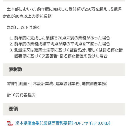
土木部において、前年度に完成した受託額が250万を超え、成績評
定点が80点以上の委託業務
ただし、以下は除く
前年度に完成した業務で70点未満の業務があった場合
前年度の業務成績平均点が県の平均点を下回った場合
測量法又は建築士法等に基づく監督処分、若しくは指名停止措
置要領に基づく文書警告・指名停止措置を受けた場合
表彰数
3部門（測量・土木設計業務、建築設計業務、地質調査業務）
計10受託者程度
要領
熊本県優良委託業務等表彰要領（PDFファイル：8.8KB）