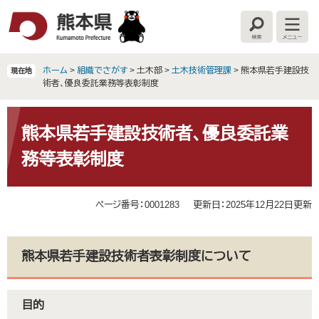
ペ
メ
ー
ニ
検
メ
ジ
ュ
索
ニ
の
ー
ュ
ー
先
を
ホーム
>
組織でさがす
>
土木部
>
土木技術管理課
>
熊本県若手建設技
現在地
頭
飛
術者、優良委託業務等表彰制度
で
ば
す
し
本
。
て
文
熊本県若手建設技術者、優良委託業
本
務等表彰制度
文
へ
ページ番号：0001283
更新日：2025年12月22日更新
熊本県若手建設技術者表彰制度について
目的