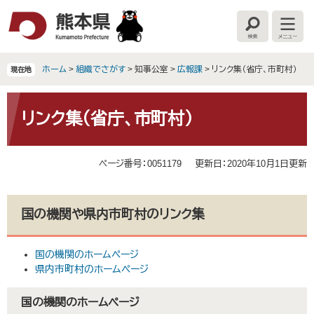
ペ
メ
ー
ニ
検
メ
ジ
ュ
索
ニ
の
ー
ュ
ー
先
を
ホーム
>
組織でさがす
>
知事公室
>
広報課
>
リンク集（省庁、市町村）
現在地
頭
飛
で
ば
本
す
し
文
リンク集（省庁、市町村）
。
て
本
文
ページ番号：0051179
更新日：2020年10月1日更新
へ
国の機関や県内市町村のリンク集
国の機関のホームページ
県内市町村のホームページ
国の機関のホームページ