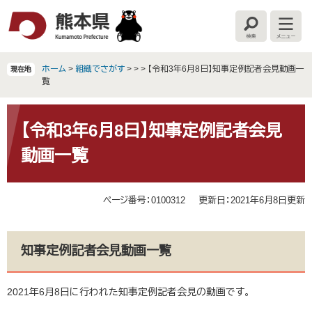
ペ
メ
ー
ニ
検
メ
ジ
ュ
索
ニ
の
ー
ュ
ー
先
を
ホーム
>
組織でさがす
>
>
>
【令和3年6月8日】知事定例記者会見動画一
現在地
頭
飛
覧
で
ば
す
し
本
。
て
文
【令和3年6月8日】知事定例記者会見
本
動画一覧
文
へ
ページ番号：0100312
更新日：2021年6月8日更新
知事定例記者会見動画一覧
2021年6月8日に行われた知事定例記者会見の動画です。