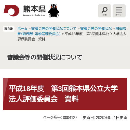
ペ
メ
ー
ニ
検
メ
ジ
ュ
索
ニ
の
ー
ュ
ー
先
を
ホーム
>
審議会等の開催状況について
>
審議会等の開催状況
>
開催結
現在地
頭
飛
果（総務部・選挙管理委員会）
>
平成18年度 第3回熊本県公立大学法人
で
ば
評価委員会 資料
す
し
。
て
審議会等の開催状況について
本
文
へ
本
文
平成18年度 第3回熊本県公立大学
法人評価委員会 資料
ページ番号：0004127
更新日：2020年8月1日更新