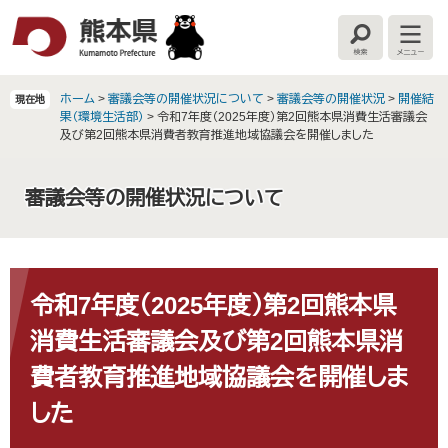
ペ
メ
ー
ニ
検
メ
ジ
ュ
索
ニ
の
ー
ュ
ー
先
を
ホーム
>
審議会等の開催状況について
>
審議会等の開催状況
>
開催結
現在地
頭
飛
果（環境生活部）
>
令和7年度（2025年度）第2回熊本県消費生活審議会
で
ば
及び第2回熊本県消費者教育推進地域協議会を開催しました
す
し
。
て
審議会等の開催状況について
本
文
へ
本
文
令和7年度（2025年度）第2回熊本県
消費生活審議会及び第2回熊本県消
費者教育推進地域協議会を開催しま
した