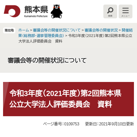
ペ
メ
ー
ニ
検
メ
ジ
ュ
索
ニ
の
ー
ュ
ー
先
を
ホーム
>
審議会等の開催状況について
>
審議会等の開催状況
>
開催結
現在地
頭
飛
果（総務部・選挙管理委員会）
>
令和3年度（2021年度）第2回熊本県公立
で
ば
大学法人評価委員会 資料
す
し
。
て
審議会等の開催状況について
本
文
へ
本
文
令和3年度（2021年度）第2回熊本県
公立大学法人評価委員会 資料
ページ番号：0109753
更新日：2021年9月10日更新