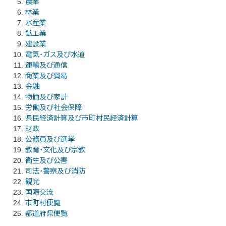
農業
林業
水産業
鉱工業
建設業
電気・ガス及び水道
運輸及び通信
商業及び貿易
金融
物価及び家計
労働及び社会保障
県民経済計算及び市町村民経済計算
財政
公務員及び選挙
教育・文化及び宗教
衛生及び公害
司法・警察及び消防
観光
国際交流
市町村便覧
都道府県便覧