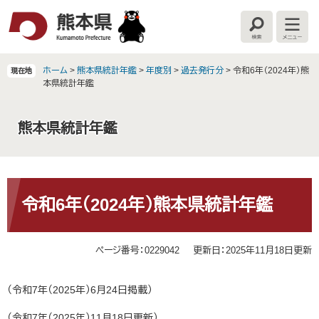
ペ
メ
ー
ニ
検
メ
ジ
ュ
索
ニ
の
ー
ュ
ー
先
を
ホーム
>
熊本県統計年鑑
>
年度別
>
過去発行分
>
令和6年（2024年）熊
現在地
頭
飛
本県統計年鑑
で
ば
す
し
熊本県統計年鑑
。
て
本
文
へ
本
文
令和6年（2024年）熊本県統計年鑑
ページ番号：0229042
更新日：2025年11月18日更新
（令和7年（2025年）6月24日掲載）
（令和7年（2025年）11月18日更新）