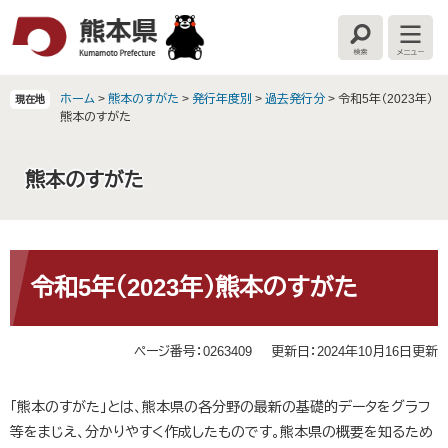
ペ
メ
ー
ニ
検
メ
ジ
ュ
索
ニ
の
ー
ュ
ー
先
を
ホーム
>
熊本のすがた
>
発行年度別
>
過去発行分
>
令和5年（2023年）
現在地
頭
飛
熊本のすがた
で
ば
す
し
熊本のすがた
。
て
本
文
へ
本
文
令和5年（2023年）熊本のすがた
ページ番号：0263409
更新日：2024年10月16日更新
「熊本のすがた」とは、熊本県の各分野の最新の基礎的データをグラフ
等をまじえ、分かりやすく作成したものです。熊本県の概要を知るため