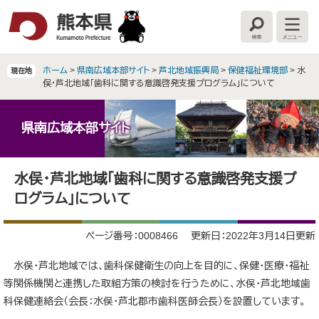
ペ
メ
ー
ニ
検
メ
ジ
ュ
索
ニ
の
ー
ュ
ー
先
を
ホーム
>
県南広域本部サイト
>
芦北地域振興局
>
保健福祉環境部
>
水
現在地
頭
飛
俣・芦北地域「歯科に関する意識啓発支援プログラム」について
で
ば
す
し
。
て
県南広域本部サイト
本
文
本
へ
水俣・芦北地域「歯科に関する意識啓発支援プ
文
ログラム」について
ページ番号：0008466
更新日：2022年3月14日更新
水俣・芦北地域では、歯科保健衛生の向上を目的に、保健・医療・福祉
等関係機関と連携した取組方策の検討を行うために、水俣・芦北地域歯
科保健連絡会（会長：水俣・芦北郡市歯科医師会長）を設置しています。