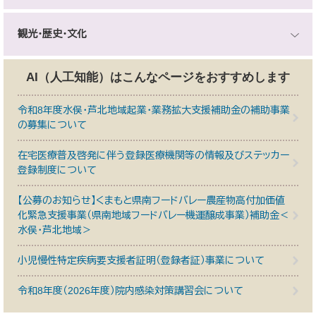
観光・歴史・文化
AI（人工知能）は
こんなページをおすすめします
令和8年度水俣・芦北地域起業・業務拡大支援補助金の補助事業
の募集について
在宅医療普及啓発に伴う登録医療機関等の情報及びステッカー
登録制度について
【公募のお知らせ】くまもと県南フードバレー農産物高付加価値
化緊急支援事業（県南地域フードバレー機運醸成事業）補助金＜
水俣・芦北地域＞
小児慢性特定疾病要支援者証明（登録者証）事業について
令和8年度（2026年度）院内感染対策講習会について