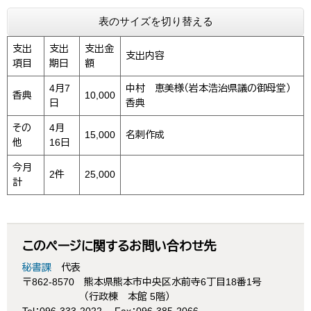
表のサイズを切り替える
支出
支出
支出金
支出内容
項目
期日
額
4月7
中村 恵美様（岩本浩治県議の御母堂）
香典
10,000
日
香典
その
4月
15,000
名刺作成
他
16日
今月
2件
25,000
計
このページに関するお問い合わせ先
秘書課
代表
〒862-8570
熊本県熊本市中央区水前寺6丁目18番1号
（行政棟 本館 5階）