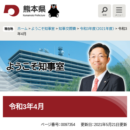
ペ
メ
ー
ニ
検
メ
ジ
ュ
索
ニ
の
ー
ュ
ー
先
を
ホーム
>
ようこそ知事室
>
知事交際費
>
令和3年度（2021年度）
>
令和3
現在地
頭
飛
年4月
で
ば
す
し
。
て
本
文
ようこそ知事室
へ
本
文
令和3年4月
ページ番号：0097354
更新日：2021年5月21日更新