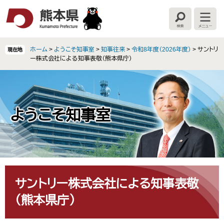
ペ
メ
ー
ニ
検
メ
ジ
ュ
索
ニ
の
ー
ュ
ー
先
を
ホーム
>
ようこそ知事室
>
知事往来
>
令和8年度（2026年度）
>
サントリ
現在地
頭
飛
ー株式会社による知事表敬（熊本県庁）
で
ば
す
し
。
て
本
文
ようこそ知事室
へ
本
文
サントリー株式会社による知事表敬
（熊本県庁）