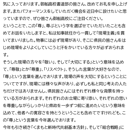
気に入っております。御船高校書道部の皆さん、改めてお礼を申し上げ
ます。またパフォーマンスをしていただく機会を近日中に設けたいと思
っていますので、ぜひ皆さん御船高校にご注目ください。
ということで、この「尊」、尊ぶという字を選ばせていただいたことも含
めてお話をいたしますと、私は知事就任から一貫して「現場主義」を貫
いてまいりました。物事には必ず現場があり、そこに県民の皆さんをは
じめ現場をよりよくしていこうと汗をかいている方々が必ずおられま
す。
そうした現場の方々を「敬い」、そして「大切にする」という意味を込め
て、「尊敬」とか「尊重」、「リスペクト」、そうした言葉が大好きなので、
「尊」という言葉を選んでおります。現場の声を大切にするということに
ついてですが、現場には様々な声があり、必ずしも私と同じ考えの人た
ちだけではありませんし、県民皆さんにはそれぞれ様々な背景を持っ
ている方がおられます。それぞれのお立場に寄り添い、それぞれの思い
を尊重しながらしっかりと県政を一歩ずつ前に進めたいという意味を
込めて、他者への寛容さを持とうということも含めてですけれども、こ
の「尊」という言葉を今年選んでおります。
今年も引き続き「くまもと新時代共創基本方針」、そして「総合戦略」に