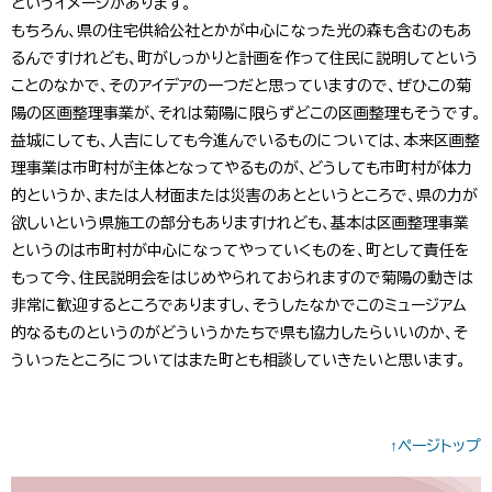
というイメージがあります。
もちろん、県の住宅供給公社とかが中心になった光の森も含むのもあ
るんですけれども、町がしっかりと計画を作って住民に説明してという
ことのなかで、そのアイデアの一つだと思っていますので、ぜひこの菊
陽の区画整理事業が、それは菊陽に限らずどこの区画整理もそうです。
益城にしても、人吉にしても今進んでいるものについては、本来区画整
理事業は市町村が主体となってやるものが、どうしても市町村が体力
的というか、または人材面または災害のあとというところで、県の力が
欲しいという県施工の部分もありますけれども、基本は区画整理事業
というのは市町村が中心になってやっていくものを、町として責任を
もって今、住民説明会をはじめやられておられますので菊陽の動きは
非常に歓迎するところでありますし、そうしたなかでこのミュージアム
的なるものというのがどういうかたちで県も協力したらいいのか、そ
ういったところについてはまた町とも相談していきたいと思います。
↑ページトップ