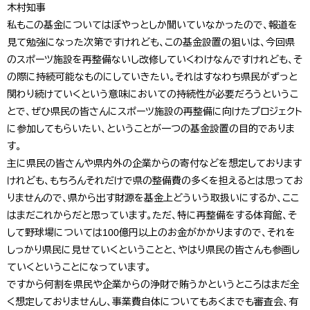
木村知事
私もこの基金についてはぼやっとしか聞いていなかったので、報道を
見て勉強になった次第ですけれども、この基金設置の狙いは、今回県
のスポーツ施設を再整備ないし改修していくわけなんですけれども、そ
の際に持続可能なものにしていきたい。それはすなわち県民がずっと
関わり続けていくという意味においての持続性が必要だろうというこ
とで、ぜひ県民の皆さんにスポーツ施設の再整備に向けたプロジェクト
に参加してもらいたい、ということが一つの基金設置の目的でありま
す。
主に県民の皆さんや県内外の企業からの寄付などを想定しております
けれども、もちろんそれだけで県の整備費の多くを担えるとは思ってお
りませんので、県から出す財源を基金上どういう取扱いにするか、ここ
はまだこれからだと思っています。ただ、特に再整備をする体育館、そ
して野球場については100億円以上のお金がかかりますので、それを
しっかり県民に見せていくということと、やはり県民の皆さんも参画し
ていくということになっています。
ですから何割を県民や企業からの浄財で賄うかというところはまだ全
く想定しておりませんし、事業費自体についてもあくまでも審査会、有