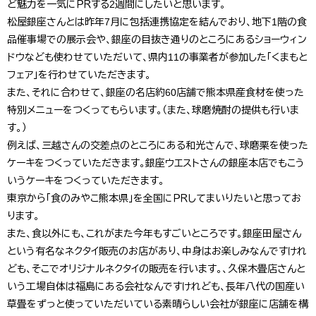
ど魅力を一気にＰＲする2週間にしたいと思います。
松屋銀座さんとは昨年7月に包括連携協定を結んでおり、地下1階の食
品催事場での展示会や、銀座の目抜き通りのところにあるショーウィン
ドウなども使わせていただいて、県内11の事業者が参加した「くまもと
フェア」を行わせていただきます。
また、それに合わせて、銀座の名店約60店舗で熊本県産食材を使った
特別メニューをつくってもらいます。（また、球磨焼酎の提供も行いま
す。）
例えば、三越さんの交差点のところにある和光さんで、球磨栗を使った
ケーキをつくっていただきます。銀座ウエストさんの銀座本店でもこう
いうケーキをつくっていただきます。
東京から「食のみやこ熊本県」を全国にＰＲしてまいりたいと思ってお
ります。
また、食以外にも、これがまた今年もすごいところです。銀座田屋さん
という有名なネクタイ販売のお店があり、中身はお楽しみなんですけれ
ども、そこでオリジナルネクタイの販売を行います。、久保木畳店さんと
いう工場自体は福島にある会社なんですけれども、長年八代の国産い
草畳をずっと使っていただいている素晴らしい会社が銀座に店舗を構