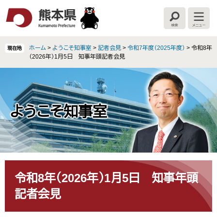
ペ
メ
ー
ニ
検
メ
ジ
ュ
索
ニ
の
ー
ュ
ー
先
を
ホーム
>
ようこそ知事室
>
記者会見
>
令和7年度（2025年度）
>
令和8年
現在地
頭
飛
（2026年）1月5日 知事年頭記者会見
で
ば
す
し
。
て
本
文
ようこそ知事室
へ
本
文
令和8年（2026年）1月5日 知事年頭
記者会見