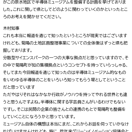
がこの原水地区で半導体ミュージアムを整備する計画を挙げておりま
した。これに関して県としてどのように関わっていくのかといったとこ
ろのお考えを聞かせてください。
木村知事
これも本当に報道を通じて知ったというところが現実ではございます
けれども、菊陽の土地区画整理事業についての全体像はずっと県も把
握しております。
分散型サイエンスパークの一つの大事な拠点だと思っていますので、そ
の中で菊陽町が知の集積拠点というコンセプトを持っていらっしゃる、
そしてまた今回報道を通じて知ったのは半導体ミュージアム的なもの
をいわゆる半導体のことをいろいろ知ってもらう場としてということ
だと思っています
ただやはりそれはなかなか行政がノウハウを持ってやれる世界とも違
うと思うんですよね。半導体に関する学芸員さんがいるわけでもない
ですし、そこは民間の企業の皆さんとの連携のもとで菊陽町も整備を
していくことになろうかと思っています。
ミュージアム自体の構想は本当にまだ、これからお話を伺っていかなけ
ればいけませんけれども、特に、昨年来グリーンイノベーション協議会と