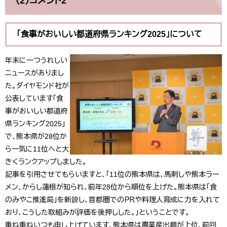
（2）コメント2
「食事がおいしい都道府県ランキング2025」について
年末に一つうれしい
ニュースがありまし
た。ダイヤモンド社が
公表しています「食
事がおいしい都道府
県ランキング2025」
で、熊本県が28位か
ら一気に11位へと大
きくランクアップしました。
記事を引用させてもらいますと、「11位の熊本県は、馬刺しや熊本ラー
メン、からし蓮根が知られ、前年28位から順位を上げた。熊本県は「食
のみやこ推進局」を新設し、首都圏でのＰＲや料理人育成に力を入れて
おり、こうした取組みが評価を後押しした。」ということです。
重ね重ねいつも申し上げています、熊本県は農業産出額が上位、前回