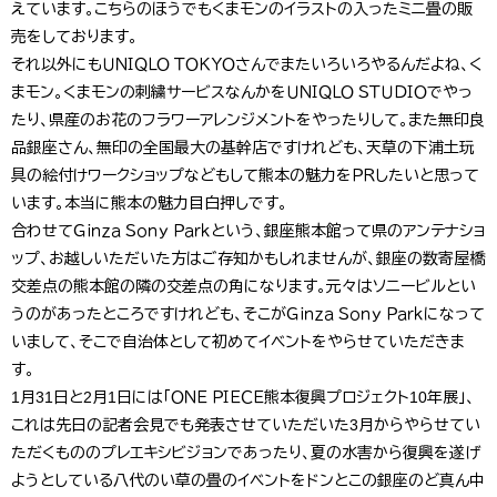
えています。こちらのほうでもくまモンのイラストの入ったミニ畳の販
売をしております。
それ以外にもＵＮＩＱＬＯ ＴＯＫＹＯさんでまたいろいろやるんだよね、く
まモン。くまモンの刺繍サービスなんかをＵＮＩＱＬＯ ＳＴＵＤＩＯでやっ
たり、県産のお花のフラワーアレンジメントをやったりして。また無印良
品銀座さん、無印の全国最大の基幹店ですけれども、天草の下浦土玩
具の絵付けワークショップなどもして熊本の魅力をＰＲしたいと思って
います。本当に熊本の魅力目白押しです。
合わせてＧｉｎｚａ Ｓｏｎｙ Ｐａｒｋという、銀座熊本館って県のアンテナショ
ップ、お越しいただいた方はご存知かもしれませんが、銀座の数寄屋橋
交差点の熊本館の隣の交差点の角になります。元々はソニービルとい
うのがあったところですけれども、そこがＧｉｎｚａ Ｓｏｎｙ Ｐａｒｋになって
いまして、そこで自治体として初めてイベントをやらせていただきま
す。
1月31日と2月1日には「ＯＮＥ ＰＩＥＣＥ熊本復興プロジェクト10年展」、
これは先日の記者会見でも発表させていただいた3月からやらせてい
ただくもののプレエキシビジョンであったり、夏の水害から復興を遂げ
ようとしている八代のい草の畳のイベントをドンとこの銀座のど真ん中