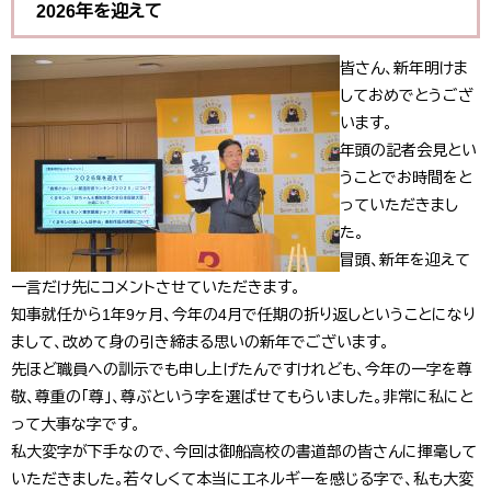
2026年を迎えて
皆さん、新年明けま
しておめでとうござ
います。
年頭の記者会見とい
うことでお時間をと
っていただきまし
た。
冒頭、新年を迎えて
一言だけ先にコメントさせていただきます。
知事就任から1年9ヶ月、今年の4月で任期の折り返しということになり
まして、改めて身の引き締まる思いの新年でございます。
先ほど職員への訓示でも申し上げたんですけれども、今年の一字を尊
敬、尊重の「尊」、尊ぶという字を選ばせてもらいました。非常に私にと
って大事な字です。
私大変字が下手なので、今回は御船高校の書道部の皆さんに揮毫して
いただきました。若々しくて本当にエネルギーを感じる字で、私も大変