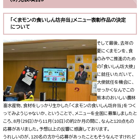
「くまモンの食いしん坊弁当」メニュー表彰作品の決定
について
そして最後、去年の
夏にくまモンを、食
のみやこ推進のため
の「食いしん坊大使」
に就任いただいて、
大使就任を機会に、
せっかくなんでこの
熊本のおいしい農林
畜水産物、食材をしっかり生かした「くまモンの食いしん坊弁当」をつく
ってみようじゃないか、ということで、メニューを全国に募集しましたと
ころ、8月（29日）から11月（10日）の約2か月の間に、なんと120点もの
応募がありました。予想以上の反響に感謝しております。
うれしいのが、120名の方から応募があったこともそうなんですけれど