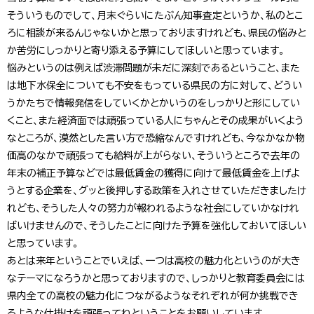
そういうものでして、月末ぐらいにたぶん知事査定というか、私のとこ
ろに相談が来るんじゃないかと思っておりますけれども、県民の悩みと
か苦労にしっかりと寄り添える予算にしてほしいと思っています。
悩みというのは例えば渋滞問題が未だに深刻であるということ、また
は地下水保全についても不安をもっている県民の方に対して、どうい
うかたちで情報発信をしていくかとかいうのをしっかりと形にしてい
くこと、また経済面では頑張っている人にちゃんとその成果がいくよう
なところが、漠然とした言い方で恐縮なんですけれども、今なかなか物
価高のなかで頑張っても給料が上がらない、そういうところで去年の
年末の補正予算などでは最低賃金の獲得に向けて最低賃金を上げよ
うとする企業を、グッと後押しする政策を入れさせていただきましたけ
れども、そうした人々の努力が報われるような社会にしていかなけれ
ばいけませんので、そうしたことに向けた予算を強化しておいてほしい
と思っています。
あとは来年ということでいえば、一つは高校の魅力化というのが大き
なテーマになろうかと思っておりますので、しっかりと教育委員会には
県内全ての高校の魅力化につながるようなそれぞれが何か挑戦でき
るような仕掛けを頑張ってねということをお願いしています。