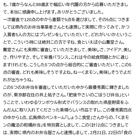
も、7歳からなんと88歳まで幅広い年代層の方から応募いただきまし
て、本当に感謝申し上げます。ありがとうございました。
一次審査で120点の中から書類で5点を選びまして、その5点につきま
しては県内のお弁当事業者さんとも連携して実際に作ってみて、かつ
入賞者5人の方にはプレゼンをしていただいて、どれがいいかというこ
とで、こういう時には絶対この方ですね、食といえば小山薫堂さん。
薫堂さんにも実際に審査していただきまして、美味しさ、アイデア、美し
さ、作りやすさ、そして栄養バランス。これは今の給食問題とかに通じ
ますけれども、こうした5つの点から総合的にご審査いただいて、この5
点の審査、どれも美味しそうですよね。ねーくまモン。美味しそうでよだ
れが出ちゃうね。
この5つのお弁当を審査していただいた中から最優秀賞に輝きました
のが、東京都在住の井上祐子さん。「肥後やさいのごほうび弁当」とい
うことで、いわゆるワンボウル形式でバランスの取れた県産野菜をふ
んだんに取り入れてくださった素晴らしい作品ですし、この優秀賞四点
の中から1点、広島県のペンネーム「しょうこ食堂」さんからの、「くまモ
ンの魔法の柑橘弁当」を特別賞としまして、この（計）2点につきまして
は、実際に県内のお弁当屋さんと連携しまして、2月21日、22日の「食の