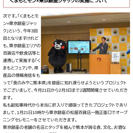
くまもとモン×東京銀座ジャックの実施について
次です。「くまもとモ
ン×東京銀座ジャッ
ク」という、今年3回
目となりますけれど
も、東京銀座エリアの
百貨店や飲食店等と
連携して実施する「く
まもとフェア」や、県
産品の情報発信をも
って「食のみやこ熊本県」を銀座に知れ渡らせようというプロジェクト
でございまして、今月21日から2月3日まで2週間開催させていただき
ます。
私も副知事時代から本当に肝入りで頑張ってきたプロジェクトであり
まして、1月21日10時から東京銀座の松屋百貨店一階正面口でオープ
ニングセレモニーをさせていただきます。
東京銀座の老舗の名店とタッグを組んで熊本が誇る食、文化、お酒な