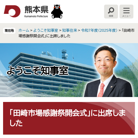
ペ
メ
ー
ニ
検
メ
ジ
ュ
索
ニ
の
ー
ュ
ー
先
を
ホーム
>
ようこそ知事室
>
知事往来
>
令和7年度（2025年度）
>
「田崎市
現在地
頭
飛
場感謝祭開会式」に出席しました
で
ば
す
し
。
て
本
文
ようこそ知事室
へ
本
文
「田崎市場感謝祭開会式」に出席しま
した