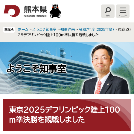
ペ
メ
ー
ニ
検
メ
ジ
ュ
索
ニ
の
ー
ュ
ー
先
を
ホーム
>
ようこそ知事室
>
知事往来
>
令和7年度（2025年度）
>
東京２０
現在地
頭
飛
２５デフリンピック陸上１００ｍ準決勝を観戦しました
で
ば
す
し
。
て
本
文
ようこそ知事室
へ
本
文
東京２０２５デフリンピック陸上１００
ｍ準決勝を観戦しました