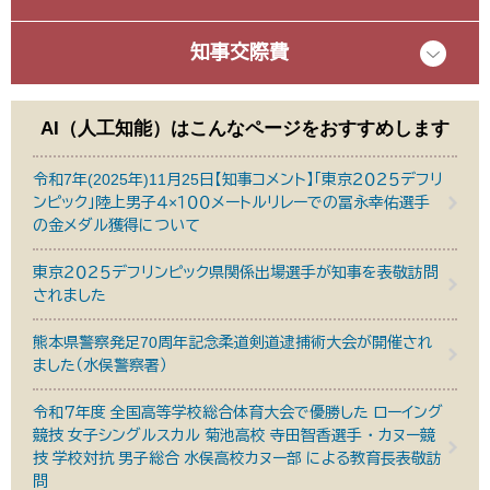
知事交際費
AI（人工知能）は
こんなページをおすすめします
令和7年(2025年)11月25日【知事コメント】「東京２０２５デフリ
ンピック」陸上男子４×１００メートルリレーでの冨永幸佑選手
の金メダル獲得について
東京２０２５デフリンピック県関係出場選手が知事を表敬訪問
されました
熊本県警察発足70周年記念柔道剣道逮捕術大会が開催され
ました（水俣警察署）
令和７年度 全国高等学校総合体育大会で優勝した ローイング
競技 女子シングルスカル 菊池高校 寺田智香選手 ・ カヌー競
技 学校対抗 男子総合 水俣高校カヌー部 による教育長表敬訪
問