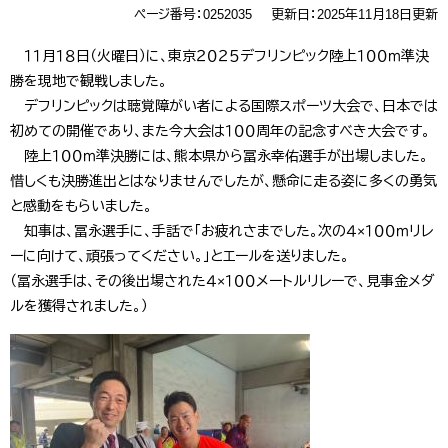
ページ番号：0252035
更新日：2025年11月18日更新
１１月１８日（火曜日）に、東京２０２５デフリンピック陸上１００ｍ準決
勝を現地で観戦しました。
デフリンピックは聴覚障がい者による国際スポーツ大会で、日本では
初めての開催であり、また今大会は１００周年の記念すべき大会です。
陸上１００ｍ準決勝には、熊本県から冨永幸佑選手が出場しました。
惜しくも決勝進出とはなりませんでしたが、懸命に走る姿に多くの勇気
と感動をもらいました。
知事は、冨永選手に、手話で「お疲れさまでした。次の４×１００ｍリレ
ーに向けて、頑張ってください。」とエールを送りました。
（冨永選手は、その後出場された４×１００メートルリレーで、見事金メダ
ルを獲得されました。）