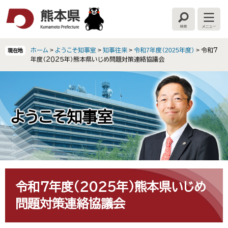
ペ
メ
ー
ニ
検
メ
ジ
ュ
索
ニ
の
ー
ュ
ー
先
を
ホーム
>
ようこそ知事室
>
知事往来
>
令和7年度（2025年度）
>
令和７
現在地
頭
飛
年度（２０２５年）熊本県いじめ問題対策連絡協議会
で
ば
す
し
。
て
本
文
ようこそ知事室
へ
本
文
令和７年度（２０２５年）熊本県いじめ
問題対策連絡協議会