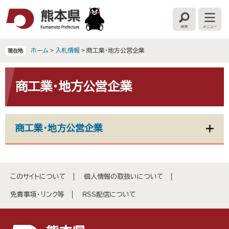
ペ
メ
ー
ニ
検
メ
ジ
ュ
索
ニ
の
ー
ュ
ー
先
を
ホーム
>
入札情報
>
商工業・地方公営企業
現在地
頭
飛
で
ば
本
す
し
文
商工業・地方公営企業
。
て
本
文
へ
商工業・地方公営企業
このサイトについて
個人情報の取扱いについて
免責事項・リンク等
RSS配信について