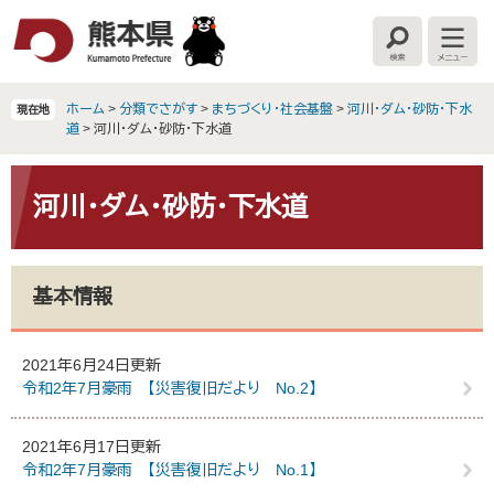
ペ
メ
ー
ニ
検
メ
ジ
ュ
索
ニ
の
ー
ュ
ー
先
を
ホーム
>
分類でさがす
>
まちづくり・社会基盤
>
河川・ダム・砂防・下水
現在地
頭
飛
道
>
河川・ダム・砂防・下水道
で
ば
す
し
本
。
て
文
河川・ダム・砂防・下水道
本
文
へ
基本情報
2021年6月24日更新
令和2年7月豪雨 【災害復旧だより No.2】
2021年6月17日更新
令和2年7月豪雨 【災害復旧だより No.1】