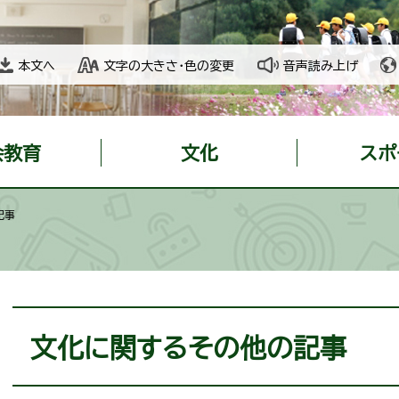
本文へ
文字の大きさ・色の変更
音声読み上げ
会教育
文化
スポ
記事
本
文
文化に関するその他の記事