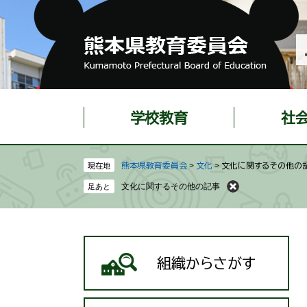
ペ
メ
ー
ニ
ジ
ュ
の
ー
先
を
頭
飛
で
ば
学校教育
社
す
し
。
て
本
熊本県教育委員会
>
文化
>
文化に関するその他の
現在地
文
文化に関するその他の記事
へ
組織からさがす