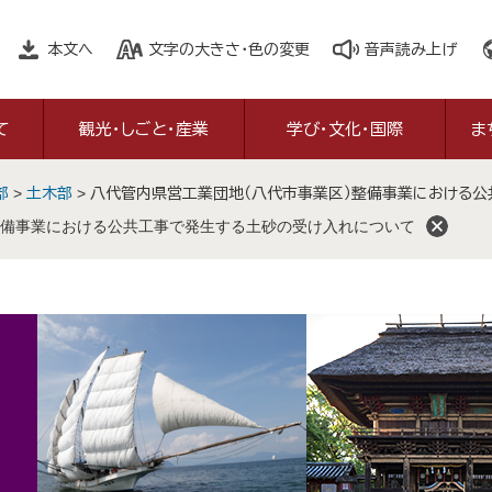
本文へ
文字の大きさ・色の変更
音声読み上げ
て
観光・しごと・産業
学び・文化・国際
ま
部
>
土木部
>
八代管内県営工業団地（八代市事業区）整備事業における
備事業における公共工事で発生する土砂の受け入れについて