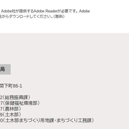
obe社が提供するAdobe Readerが必要です。
Adobe
ク先からダウンロードしてください。（無料）
興局
下町86-1
4112（総務振興課）
-3107（保健福祉環境部）
4117（農林部）
4119（土木部）
24-4250（土木部まちづくり用地課・まちづくり工務課）