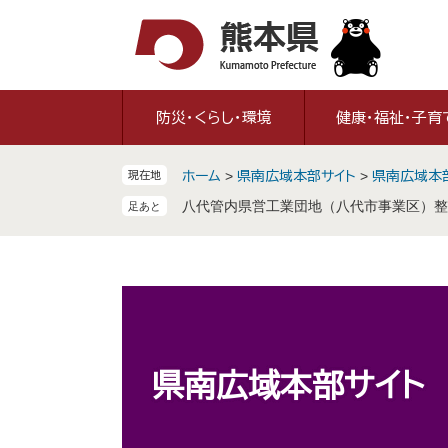
ペ
メ
ー
ニ
ジ
ュ
の
ー
先
を
防災・くらし・環境
健康・福祉・子育
頭
飛
で
ば
ホーム
>
県南広域本部サイト
>
県南広域本
現在地
す
し
八代管内県営工業団地（八代市事業区）整
。
て
本
文
へ
県南広域本部サイト